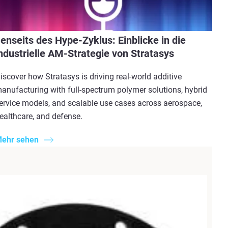
enseits des Hype-Zyklus: Einblicke in die
ndustrielle AM-Strategie von Stratasys
iscover how Stratasys is driving real-world additive
anufacturing with full-spectrum polymer solutions, hybrid
ervice models, and scalable use cases across aerospace,
ealthcare, and defense.
ehr sehen