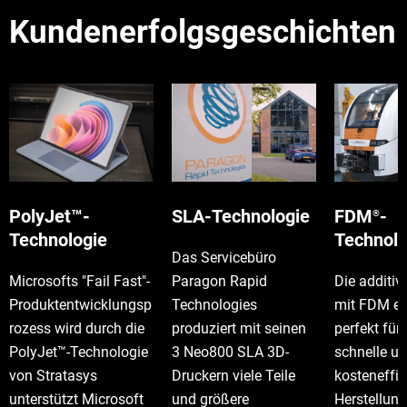
Kundenerfolgsgeschichten
PolyJet™-
SLA-Technologie
FDM
-
®
Technologie
Technolo
Das Servicebüro
Microsofts "Fail Fast"-
Paragon Rapid
Die additiv
Produktentwicklungsp
Technologies
mit FDM ei
rozess wird durch die
produziert mit seinen
perfekt für 
PolyJet™-Technologie
3 Neo800 SLA 3D-
schnelle u
von Stratasys
Druckern viele Teile
kosteneffiz
unterstützt Microsoft
und größere
Herstellun