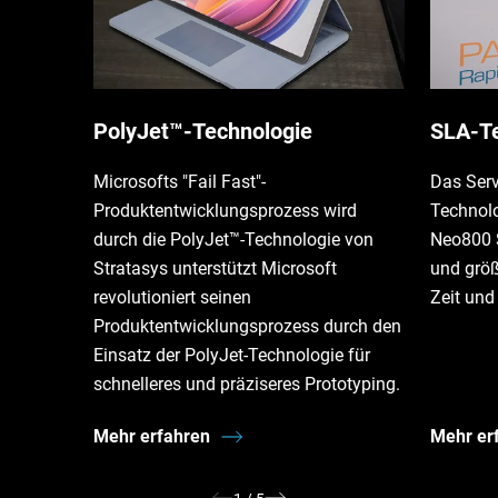
PolyJet™-Technologie
SLA-Te
Microsofts "Fail Fast"-
Das Ser
Produktentwicklungsprozess wird
Technolo
durch die PolyJet™-Technologie von
Neo800 S
Stratasys unterstützt Microsoft
und größ
revolutioniert seinen
Zeit und
Produktentwicklungsprozess durch den
Einsatz der PolyJet-Technologie für
schnelleres und präziseres Prototyping.
Mehr erfahren
Mehr er