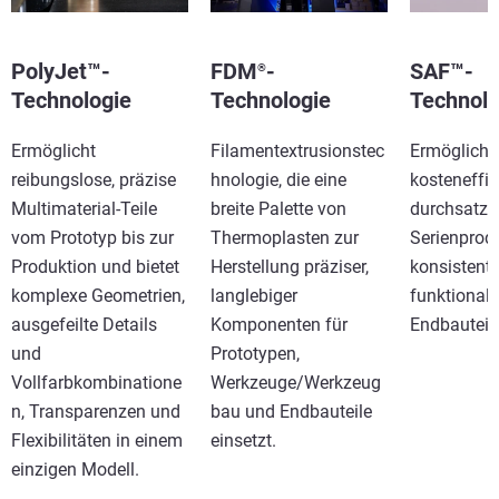
PolyJet™-
FDM
-
SAF™-
®
Technologie
Technologie
Technolo
Ermöglicht
Filamentextrusionstec
Ermöglicht
reibungslose, präzise
hnologie, die eine
kosteneffiz
Multimaterial-Teile
breite Palette von
durchsatzs
vom Prototyp bis zur
Thermoplasten zur
Serienprod
Produktion und bietet
Herstellung präziser,
konsistente
komplexe Geometrien,
langlebiger
funktional
ausgefeilte Details
Komponenten für
Endbauteil
und
Prototypen,
Vollfarbkombinatione
Werkzeuge/Werkzeug
n, Transparenzen und
bau und Endbauteile
Flexibilitäten in einem
einsetzt.
einzigen Modell.