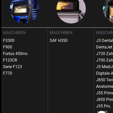
MASCHINEN
MASCHINEN
MASCHI
F3300
SAF H350
J3 Denta
F900
DentaJet
Fortus 450mc
J720 Zah
F123CR
J700 Zah
Serie F123
J5 MediJ
F770
Digitale 
J850 Tec
Anatomi
J55 Prim
J850 Pri
J35 Pro,
J4100