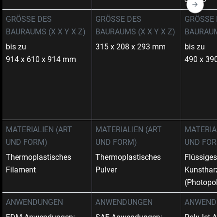
GRÖSSE DES B
GRÖSSE DES B
GRÖSSE D
AURAUMS (X X Y X Z)
AURAUMS (X X Y X Z)
AURAUMS
bis zu
315 x 208 x 293 mm
bis zu
914 x 610 x 914 mm
490 x 39
MATERIALIEN (ART
MATERIALIEN (ART
MATERIA
UND FORM)
UND FORM)
UND FO
Thermoplastisches
Thermoplastisches
Flüssiges
Filament
Pulver
Kunsthar
(Photopol
ANWENDUNGEN
ANWENDUNGEN
ANWEND