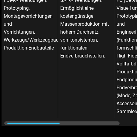
FDM-Anwendungen:
SAF-Anwendungen:
PolyJet-
Prototyping,
Ermöglicht eine
Visuell u
Montagevorrichtungen
kostengünstige
Prototypi
und
Massenproduktion mit
und
Vorrichtungen,
hohem Durchsatz
Engineer
Werkzeuge/Werkzeugbau,
von konsistenten,
(Funktion
Produktion-Endbauteile
funktionalen
formschlü
Endverbrauchsteilen.
High Fide
Vollfarbd
Produktio
Endprodu
Endverbr
(Mode, Z
Accessoir
Sammlers