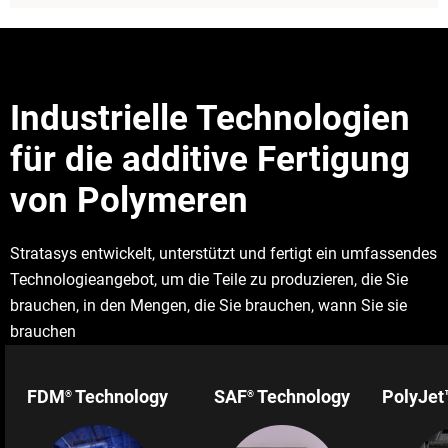
Industrielle Technologien
für die additive Fertigung
von Polymeren
Stratasys entwickelt, unterstützt und fertigt ein umfassendes
Technologieangebot, um die Teile zu produzieren, die Sie
Mehr erfahren
FDM-Drucker
brauchen, in den Mengen, die Sie brauchen, wann Sie sie
Mehr erfahren
SAF Drucker
brauchen
FDM
Technology
SAF
Technology
PolyJet
®
®
Mehr erfahren
SLA-Drucker
Mehr erfahren
P3 Drucker