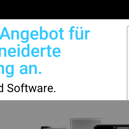
 Angebot für
neiderte
ng an.
d Software.