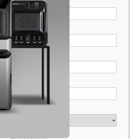
E-Mail Adresse
*
Telefon
*
Kommentar
Firma
*
Industrie
*
Land Selectieren
*