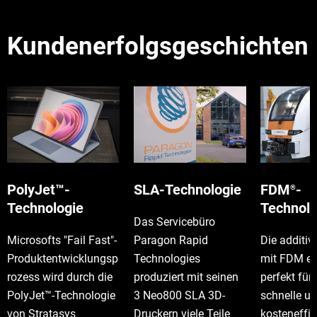
Kundenerfolgsgeschichten
PolyJet™-
SLA-Technologie
FDM
-
®
Technologie
Technolo
Das Servicebüro
Microsofts "Fail Fast"-
Paragon Rapid
Die additiv
Produktentwicklungsp
Technologies
mit FDM ei
rozess wird durch die
produziert mit seinen
perfekt für 
PolyJet™-Technologie
3 Neo800 SLA 3D-
schnelle u
von Stratasys
Druckern viele Teile
kosteneffiz