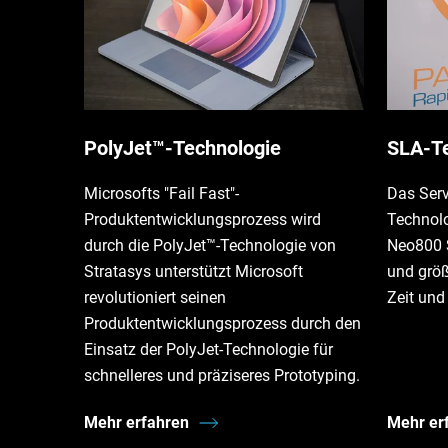
PolyJet™-Technologie
SLA-Te
Microsofts "Fail Fast"-
Das Ser
Produktentwicklungsprozess wird
Technolo
durch die PolyJet™-Technologie von
Neo800 S
Stratasys unterstützt Microsoft
und größ
revolutioniert seinen
Zeit und
Produktentwicklungsprozess durch den
Einsatz der PolyJet-Technologie für
schnelleres und präziseres Prototyping.
Mehr erfahren
Mehr er