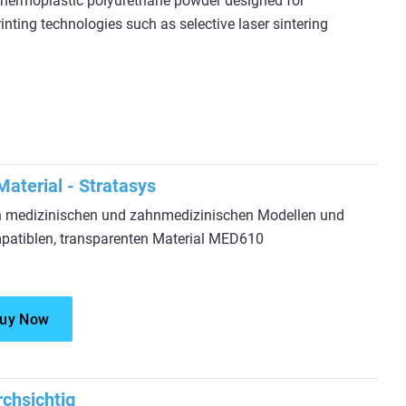
hermoplastic polyurethane powder designed for
nting technologies such as selective laser sintering
aterial - Stratasys
on medizinischen und zahnmedizinischen Modellen und
patiblen, transparenten Material MED610
uy Now
chsichtig