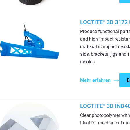
LOCTITE
3D 3172 
®
Produce functional parts
and high impact resistan
material is impact-resist
aids, brackets, jigs and
insoles.
Mehr erfahren
B
LOCTITE
3D IND40
®
Clear photopolymer with
Ideal for mechanical guid