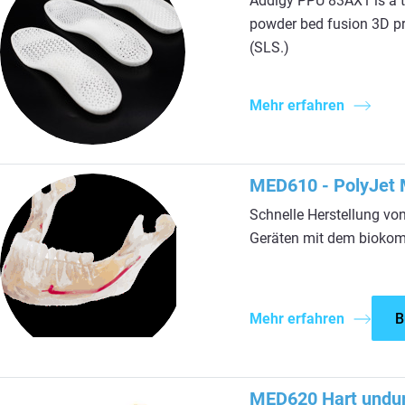
Addigy PPU 83AX1 is a t
powder bed fusion 3D pri
(SLS.)
Mehr erfahren
MED610 - PolyJet M
Schnelle Herstellung v
Geräten mit dem biokom
Mehr erfahren
B
MED620 Hart undur