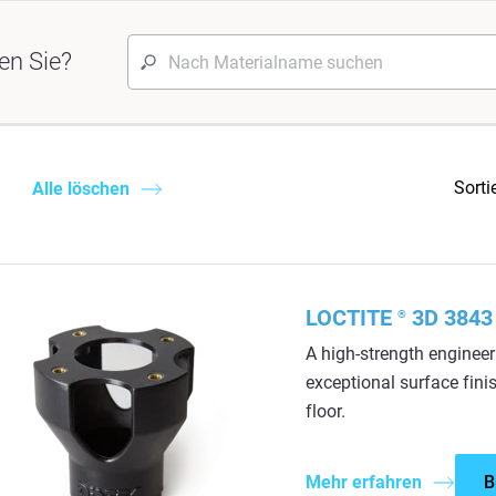
en Sie?
Sorti
Alle löschen
LOCTITE
3D 3843 
®
A high-strength enginee
exceptional surface finis
floor.
Mehr erfahren
B