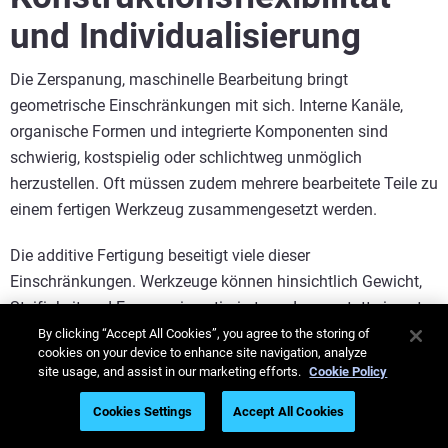
und Individualisierung
Die Zerspanung, maschinelle Bearbeitung bringt
geometrische Einschränkungen mit sich. Interne Kanäle,
organische Formen und integrierte Komponenten sind
schwierig, kostspielig oder schlichtweg unmöglich
herzustellen. Oft müssen zudem mehrere bearbeitete Teile zu
einem fertigen Werkzeug zusammengesetzt werden.
Die additive Fertigung beseitigt viele dieser
Einschränkungen. Werkzeuge können hinsichtlich Gewicht,
Steifigkeit und Ergonomie optimiert werden, anstatt sie unter
Berücksichtigung subtraktiver Einschränkungen zu
By clicking “Accept All Cookies”, you agree to the storing of
cookies on your device to enhance site navigation, analyze
konstruieren. In vielen Fällen lassen sich mehrere
site usage, and assist in our marketing efforts.
Cookie Policy
Komponenten zu einem einzigen gedruckten Teil
zusammenfassen, wodurch die Montagezeit verkürzt und
Cookies Settings
Accept All Cookies
potenzielle Fehlerquellen reduziert werden.