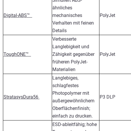
Simuliert ABS-
ähnliches
Digital-ABS™
mechanisches
PolyJet
Verhalten mit feinen
Details
Verbesserte
Langlebigkeit und
ToughONE™
Zähigkeit gegenüber
PolyJet
früheren PolyJet-
Materialien
Langlebiges,
schlagfestes
Photopolymer mit
StratasysDura56
P3 DLP
außergewöhnlichem
Oberflächenfinish;
einfach zu drucken.
ESD-ableitfähig; hohe