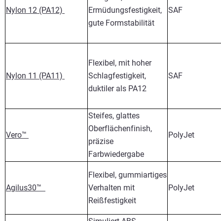
Nylon 12 (PA12)
Ermüdungsfestigkeit,
SAF
gute Formstabilität
Flexibel, mit hoher
Nylon 11 (PA11)
Schlagfestigkeit,
SAF
duktiler als PA12
Steifes, glattes
Oberflächenfinish,
Vero™
PolyJet
präzise
Farbwiedergabe
Flexibel, gummiartiges
Agilus30™
Verhalten mit
PolyJet
Reißfestigkeit