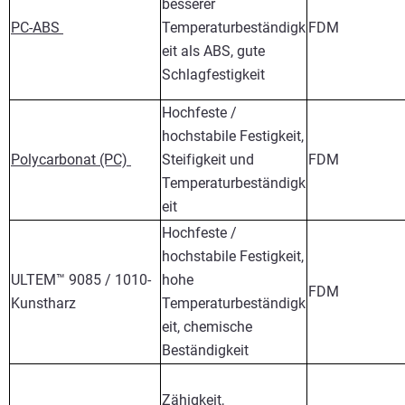
besserer
PC-ABS
Temperaturbeständigk
FDM
eit als ABS, gute
Schlagfestigkeit
Hochfeste /
hochstabile Festigkeit,
Polycarbonat (PC)
Steifigkeit und
FDM
Temperaturbeständigk
eit
Hochfeste /
hochstabile Festigkeit,
ULTEM™ 9085 / 1010-
hohe
FDM
Kunstharz
Temperaturbeständigk
eit, chemische
Beständigkeit
Zähigkeit,