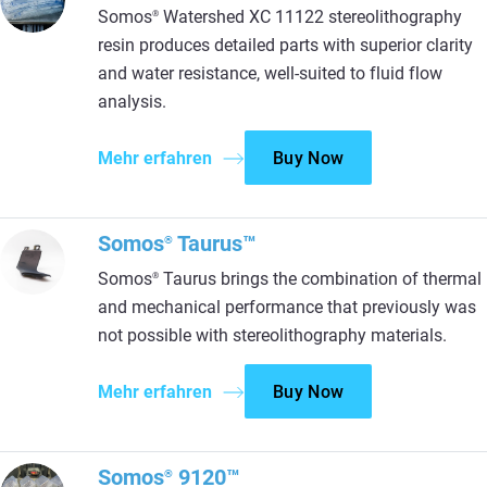
Somos
Watershed XC 11122 stereolithography
®
resin produces detailed parts with superior clarity
and water resistance, well-suited to fluid flow
analysis.
Mehr erfahren
Buy Now
Somos
Taurus™
®
Somos
Taurus brings the combination of thermal
®
and mechanical performance that previously was
not possible with stereolithography materials.
Mehr erfahren
Buy Now
Somos
9120™
®