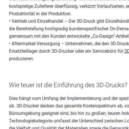
kostspielige Zulieferer überflüssig, verkürzt Vorlaufzeiten, 
Produktivität in der Produktion.
• Vertrieb und Einzelhandel – Der 3D-Druck gibt Einzelhänd
die Bereitstellung hochgradig kundenspezifischer On-Dema
gemeinsam mit den Kunden entwickelte „Co-Design“-Artikel
• Aftermarket-Versorgung – Unternehmen, die den 3D-Druck 
Ersatzteillager durch 3D-Drucker oder ein Servicebüro für
3D
produzieren.
Wie teuer ist die Einführung des 3D-Drucks?
Dies hängt vom Umfang der Implementierung und der spezi
ab. 3D-Drucker decken das gesamte Kostenspektrum ab, von 
Büroumgebung geeignet sind, bis hin zu großen, teuren Ind
Technologiekategorie umfasst der Unterschied zwischen Lo
die Vielfalt und Qualität der Materialien sowie die Genauig