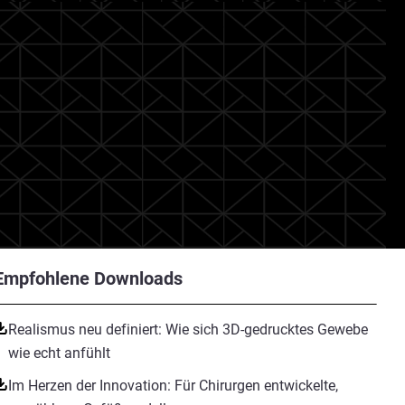
Empfohlene Downloads
Realismus neu definiert: Wie sich 3D-gedrucktes Gewebe
wie echt anfühlt
Im Herzen der Innovation: Für Chirurgen entwickelte,