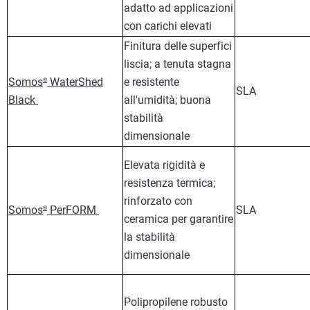
adatto ad applicazioni
con carichi elevati
Finitura delle superfici
liscia; a tenuta stagna
Somos
WaterShed
e resistente
®
SLA
Black
all'umidità; buona
stabilità
dimensionale
Elevata rigidità e
resistenza termica;
rinforzato con
Somos
PerFORM
SLA
®
ceramica per garantire
la stabilità
dimensionale
Polipropilene robusto