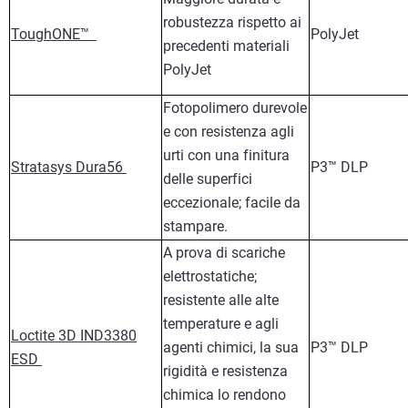
robustezza rispetto ai
ToughONE™
PolyJet
precedenti materiali
PolyJet
Fotopolimero durevole
e con resistenza agli
urti con una finitura
Stratasys Dura56
P3™ DLP
delle superfici
eccezionale; facile da
stampare.
A prova di scariche
elettrostatiche;
resistente alle alte
temperature e agli
Loctite 3D IND3380
agenti chimici, la sua
P3™ DLP
ESD
rigidità e resistenza
chimica lo rendono