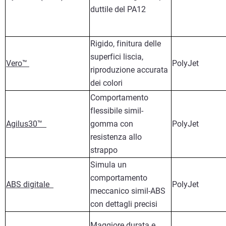
duttile del PA12
Rigido, finitura delle
superfici liscia,
Vero™
PolyJet
riproduzione accurata
dei colori
Comportamento
flessibile simil-
Agilus30™
gomma con
PolyJet
resistenza allo
strappo
Simula un
comportamento
ABS digitale
PolyJet
meccanico simil-ABS
con dettagli precisi
Maggiore durata e