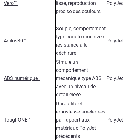
Vero™
lisse, reproduction
PolyJet
précise des couleurs
Souple, comportement
type caoutchouc avec
Agilus30™
PolyJet
résistance à la
déchirure
Simule un
comportement
ABS numérique
mécanique type ABS
PolyJet
avec un niveau de
détail élevé
Durabilité et
robustesse améliorées
ToughONE™
par rapport aux
PolyJet
matériaux PolyJet
précédents