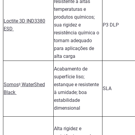
resistente a altas
temperaturas e
produtos químicos;
Loctite 3D IND3380
sua rigidez e
P3 DLP
ESD
resistência química o
tornam adequado
para aplicações de
alta carga
Acabamento de
superfície liso;
Somos
WaterShed
estanque e resistente
®
SLA
Black
à umidade; boa
estabilidade
dimensional
Alta rigidez e