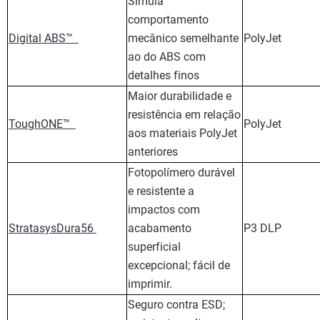
Simula
comportamento
Digital ABS™
mecânico semelhante
PolyJet
ao do ABS com
detalhes finos
Maior durabilidade e
resistência em relação
ToughONE™
PolyJet
aos materiais PolyJet
anteriores
Fotopolímero durável
e resistente a
impactos com
StratasysDura56
acabamento
P3 DLP
superficial
excepcional; fácil de
imprimir.
Seguro contra ESD;