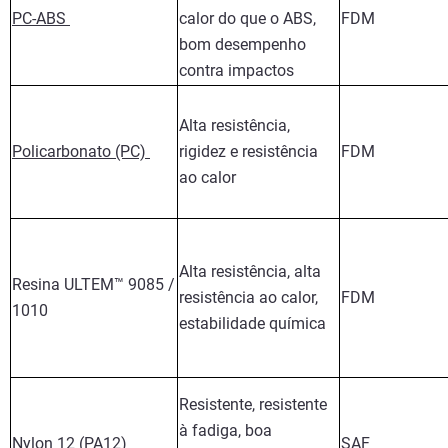
PC-ABS
calor do que o ABS,
FDM
bom desempenho
contra impactos
Alta resistência,
Policarbonato (PC)
rigidez e resistência
FDM
ao calor
Alta resistência, alta
Resina ULTEM™ 9085 /
resistência ao calor,
FDM
1010
estabilidade química
Resistente, resistente
à fadiga, boa
Nylon 12 (PA12)
SAF