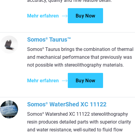
accuracy, quality and fine feature detail.
Mehr erfahren
Buy Now
Somos
Taurus™
®
Somos
Taurus brings the combination of thermal
®
and mechanical performance that previously was
not possible with stereolithography materials.
Mehr erfahren
Buy Now
Somos
WaterShed XC 11122
®
Somos
Watershed XC 11122 stereolithography
®
resin produces detailed parts with superior clarity
and water resistance, well-suited to fluid flow