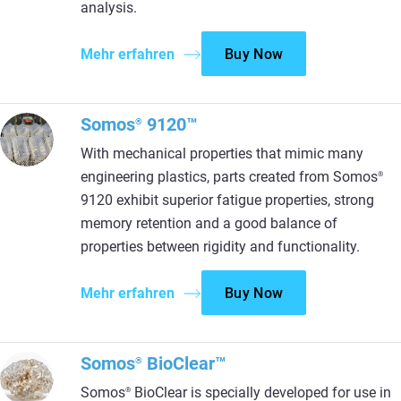
analysis.
Mehr erfahren
Buy Now
Somos
9120™
®
With mechanical properties that mimic many
engineering plastics, parts created from Somos
®
9120 exhibit superior fatigue properties, strong
memory retention and a good balance of
properties between rigidity and functionality.
Mehr erfahren
Buy Now
Somos
BioClear™
®
Somos
BioClear is specially developed for use in
®