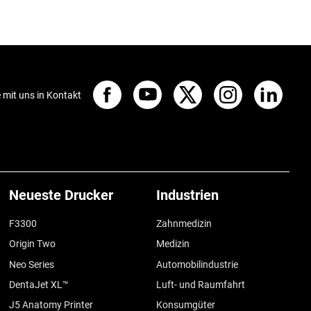
e mit uns in Kontakt
Neueste Drucker
Industrien
F3300
Zahnmedizin
Origin Two
Medizin
Neo Series
Automobilindustrie
DentaJet XL™
Luft- und Raumfahrt
J5 Anatomy Printer
Konsumgüter