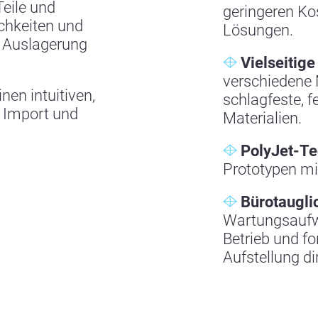
Teile und
geringeren Ko
ichkeiten und
Lösungen.
r Auslagerung
Vielseitige
verschiedene 
nen intuitiven,
schlagfeste, f
, Import und
Materialien.
PolyJet-Te
Prototypen mi
Bürotauglic
Wartungsaufwa
Betrieb und fo
Aufstellung di