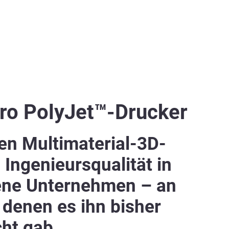
ro PolyJet™-Drucker
den Multimaterial-3D-
 Ingenieursqualität in
ene Unternehmen – an
 denen es ihn bisher
cht gab.