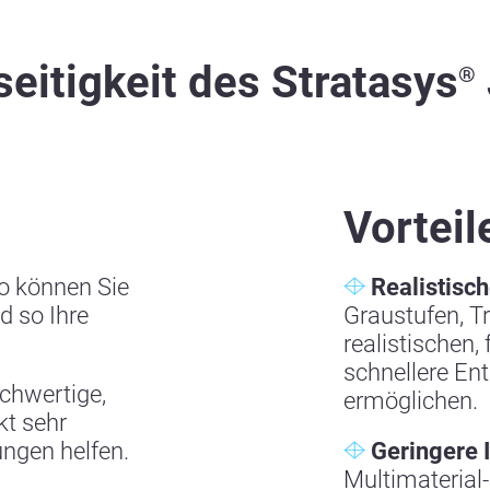
seitigkeit des Stratasys
®
Vorteil
o können Sie
Realistisc
d so Ihre
Graustufen, T
realistischen,
schnellere En
ochwertige,
ermöglichen.
kt sehr
ungen helfen.
Geringere I
Multimaterial