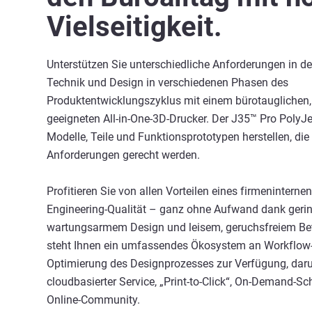
Vielseitigkeit.
Unterstützen Sie unterschiedliche Anforderungen in d
Technik und Design in verschiedenen Phasen des
Produktentwicklungszyklus mit einem bürotauglichen,
geeigneten All-in-One-3D-Drucker. Der J35™ Pro PolyJ
Modelle, Teile und Funktionsprototypen herstellen, die 
Anforderungen gerecht werden.
Profitieren Sie von allen Vorteilen eines firmeninterne
Engineering-Qualität – ganz ohne Aufwand dank gering
wartungsarmem Design und leisem, geruchsfreiem Be
steht Ihnen ein umfassendes Ökosystem an Workflow
Optimierung des Designprozesses zur Verfügung, daru
cloudbasierter Service, „Print-to-Click“, On-Demand-S
Online-Community.