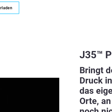
erladen
J35™ P
Bringt 
Druck in
das eig
Orte, an
noch ni