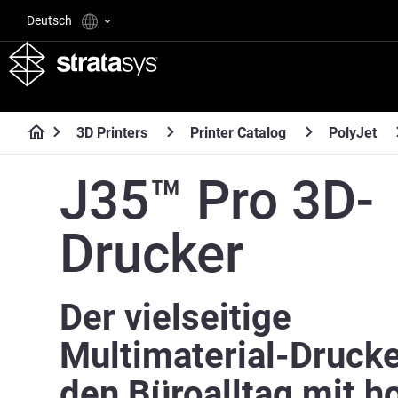
Deutsch
3D Printers
Printer Catalog
PolyJet
J35™ Pro 3D-
Drucker
Der vielseitige
Multimaterial-Drucke
den Büroalltag mit h