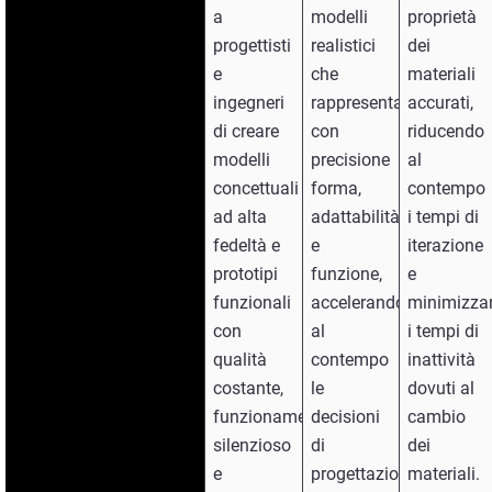
a
modelli
proprietà
progettisti
realistici
dei
e
che
materiali
ingegneri
rappresentano
accurati,
di creare
con
riducendo
modelli
precisione
al
concettuali
forma,
contempo
ad alta
adattabilità
i tempi di
fedeltà e
e
iterazione
prototipi
funzione,
e
funzionali
accelerando
minimizza
con
al
i tempi di
qualità
contempo
inattività
costante,
le
dovuti al
funzionamento
decisioni
cambio
silenzioso
di
dei
e
progettazione
materiali.