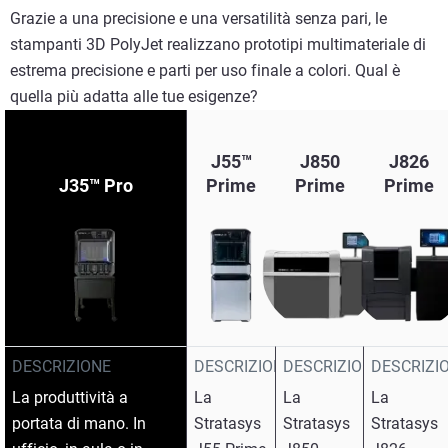
Grazie a una precisione e una versatilità senza pari, le
stampanti 3D PolyJet realizzano prototipi multimateriale di
estrema precisione e parti per uso finale a colori. Qual è
quella più adatta alle tue esigenze?
J55™
J850
J826
J35™ Pro
Prime
Prime
Prime
DESCRIZIONE
DESCRIZIONE
DESCRIZIONE
DESCRIZI
La produttività a
La
La
La
portata di mano. In
Stratasys
Stratasys
Stratasys