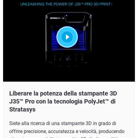
Liberare la potenza della stampante 3D
J35™ Pro con la tecnologia PolyJet™ di
Stratasys
Siete alla ricerca di una stampante 3D in grado di
offrire precisione, accuratezza e velocità, producendo