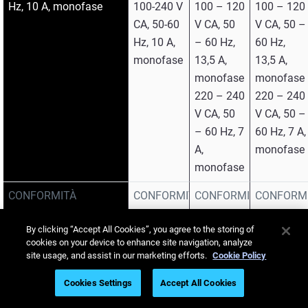
Hz, 10 A, monofase
100-240 V
100 – 120
100 – 120
CA, 50-60
V CA, 50
V CA, 50 –
Hz, 10 A,
– 60 Hz,
60 Hz,
monofase
13,5 A,
13,5 A,
monofase
monofase
220 – 240
220 – 240
V CA, 50
V CA, 50 –
– 60 Hz, 7
60 Hz, 7 A,
A,
monofase
monofase
CONFORMITÀ
CONFORMITÀ
CONFORMITÀ
CONFORM
NORMATIVA
NORMATIVA
NORMATIVA
NORMATI
By clicking “Accept All Cookies”, you agree to the storing of
CE, FCC, EAC, cTUVus,
CE, FCC,
CE, FCC,
CE, FCC,
cookies on your device to enhance site navigation, analyze
CB, RCM
EAC,
EAC, RCM,
EAC, RCM,
site usage, and assist in our marketing efforts.
Cookie Policy
cTUVus,
R-NZ2
R-NZ2
Cookies Settings
Accept All Cookies
CB, RCM