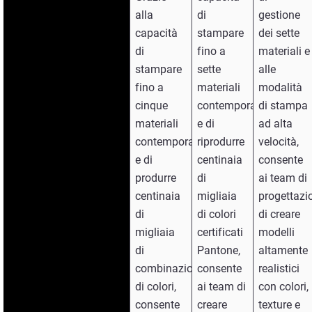
alla
di
gestione
capacità
stampare
dei sette
di
fino a
materiali e
stampare
sette
alle
fino a
materiali
modalità
cinque
contemporaneamente
di stampa
materiali
e di
ad alta
contemporaneamente
riprodurre
velocità,
e di
centinaia
consente
produrre
di
ai team di
centinaia
migliaia
progettazi
di
di colori
di creare
migliaia
certificati
modelli
di
Pantone,
altamente
combinazioni
consente
realistici
di colori,
ai team di
con colori,
consente
creare
texture e