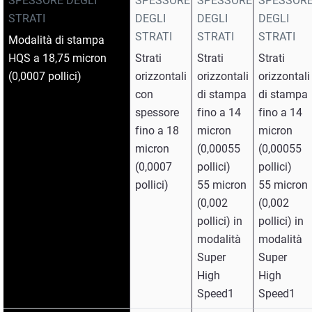
SPESSORE DEGLI
SPESSORE
SPESSORE
SPESSOR
STRATI
DEGLI
DEGLI
DEGLI
STRATI
STRATI
STRATI
Modalità di stampa
HQS a 18,75 micron
Strati
Strati
Strati
(0,0007 pollici)
orizzontali
orizzontali
orizzontali
con
di stampa
di stampa
spessore
fino a 14
fino a 14
fino a 18
micron
micron
micron
(0,00055
(0,00055
(0,0007
pollici)
pollici)
pollici)
55 micron
55 micron
(0,002
(0,002
pollici) in
pollici) in
modalità
modalità
Super
Super
High
High
Speed1
Speed1