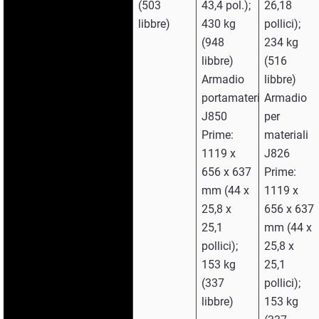
(503
43,4 pol.);
26,18
libbre)
430 kg
pollici);
(948
234 kg
libbre)
(516
Armadio
libbre)
portamateriale
Armadio
J850
per
Prime:
materiali
1119 x
J826
656 x 637
Prime:
mm (44 x
1119 x
25,8 x
656 x 637
25,1
mm (44 x
pollici);
25,8 x
153 kg
25,1
(337
pollici);
libbre)
153 kg