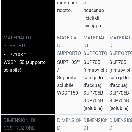
ingombro
e
ridotto.
riducendo
i cicli di
sviluppo.
MATERIALI DI
MATERIALI
MATERIALI
MATERIAL
SUPPORTO
DI
DI
DI
SUPPORTO
SUPPORTO
SUPPORT
SUP710S™
WSS™150 (supporto
SUP710S™
SUP705
SUP705
solubile)
/
(rimuovibile
(rimuovibil
Supporto
con getto
con getto
solubile
d'acqua)
d'acqua)
WSS™150
SUP705B
SUP705B
SUP706B
SUP706B
(solubile)
(solubile)
DIMENSIONI DI
DIMENSIONI
DIMENSIONI
DIMENSIO
COSTRUZIONE
DI
DI
DI