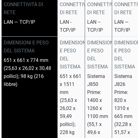
CONNETTIVITÀ DI
CONNETTIVITÀ
CONNETTIVITÀ
CONNETTI
RETE
DI RETE
DI RETE
DI RETE
LAN — TCP/IP
LAN -
LAN –
LAN —
TCP/IP
TCP/IP
TCP/IP
DIMENSIONI E PESO
DIMENSIONI
DIMENSIONI
DIMENSIO
DEL SISTEMA
E PESO
E PESO
E PESO
DEL
DEL
DEL
651 x 661 x 774 mm
SISTEMA
SISTEMA
SISTEMA
(25,63 x 26,02 x 30,48
pollici); 98 kg (216
651 x 661
Sistema
Sistema
libbre)
x 1511
J850
J826
mm
Prime:
Prime:
(25,63 x
1400 x
820 x
26,02 x
1260 x
1310 x
59,49
1100 mm
665 mm
pollici);
(55,1 x
(32,28 x
228 kg
49,6 x
51,57 x