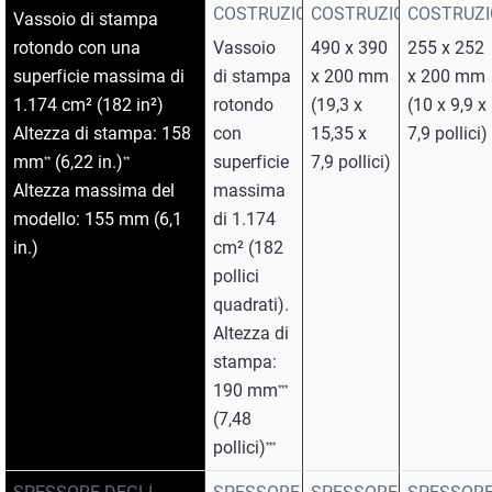
COSTRUZIONE
COSTRUZIONE
COSTRUZ
Vassoio di stampa
rotondo con una
Vassoio
490 x 390
255 x 252
superficie massima di
di stampa
x 200 mm
x 200 mm
1.174 cm² (182 in²)
rotondo
(19,3 x
(10 x 9,9 x
Altezza di stampa: 158
con
15,35 x
7,9 pollici)
mm
(6,22 in.)
superficie
7,9 pollici)
*
*
*
*
Altezza massima del
massima
modello: 155 mm (6,1
di 1.174
in.)
cm² (182
pollici
quadrati).
Altezza di
stampa:
190 mm
*
*
*
(7,48
pollici)
*
*
*