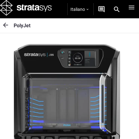
Italiano
PolyJet