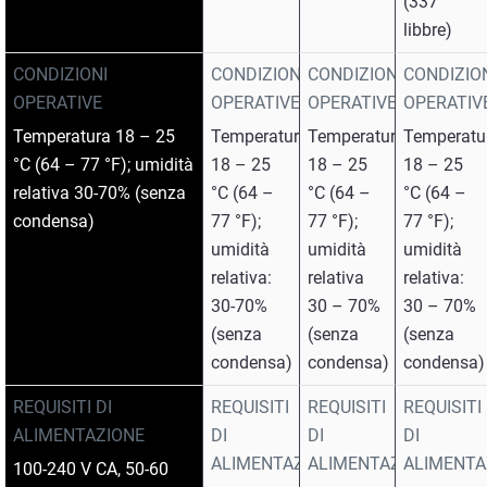
(337
libbre)
CONDIZIONI
CONDIZIONI
CONDIZIONI
CONDIZIO
OPERATIVE
OPERATIVE
OPERATIVE
OPERATIV
Temperatura 18 – 25
Temperatura:
Temperatura
Temperatu
°C (64 – 77 °F); umidità
18 – 25
18 – 25
18 – 25
relativa 30-70% (senza
°C (64 –
°C (64 –
°C (64 –
condensa)
77 °F);
77 °F);
77 °F);
umidità
umidità
umidità
relativa:
relativa
relativa:
30-70%
30 – 70%
30 – 70%
(senza
(senza
(senza
condensa)
condensa)
condensa)
REQUISITI DI
REQUISITI
REQUISITI
REQUISITI
ALIMENTAZIONE
DI
DI
DI
ALIMENTAZIONE
ALIMENTAZIONE
ALIMENTA
100-240 V CA, 50-60