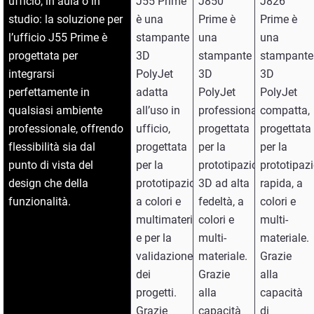
ufficio, in aula o in
J55 Prime
J850
J826
studio: la soluzione per
è una
Prime è
Prime è
l’ufficio J55 Prime è
stampante
una
una
progettata per
3D
stampante
stampante
integrarsi
PolyJet
3D
3D
perfettamente in
adatta
PolyJet
PolyJet
qualsiasi ambiente
all’uso in
professionale
compatta,
professionale, offrendo
ufficio,
progettata
progettata
flessibilità sia dal
progettata
per la
per la
punto di vista del
per la
prototipazione
prototipaz
design che della
prototipazione
3D ad alta
rapida, a
funzionalità.
a colori e
fedeltà, a
colori e
multimateriale
colori e
multi-
e per la
multi-
materiale.
validazione
materiale.
Grazie
dei
Grazie
alla
progetti.
alla
capacità
Grazie
capacità
di