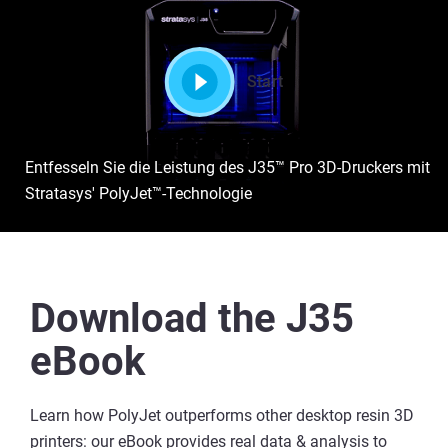
Start
Entfesseln Sie die Leistung des J35™ Pro 3D-Druckers mit
Stratasys' PolyJet™-Technologie
Download the J35
eBook
Learn how PolyJet outperforms other desktop resin 3D
printers: our eBook provides real data & analysis to