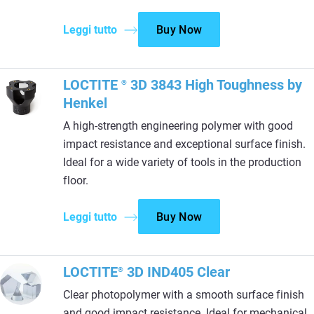
Leggi tutto
Buy Now
LOCTITE
3D 3843 High Toughness by
®
Henkel
A high-strength engineering polymer with good
impact resistance and exceptional surface finish.
Ideal for a wide variety of tools in the production
floor.
Leggi tutto
Buy Now
LOCTITE
3D IND405 Clear
®
Clear photopolymer with a smooth surface finish
and good impact resistance. Ideal for mechanical