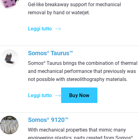
Gel-like breakaway support for mechanical
removal by hand or waterjet.
Leggi tutto
Somos
Taurus™
®
Somos
Taurus brings the combination of thermal
®
and mechanical performance that previously was
not possible with stereolithography materials.
Leggi tutto
Buy Now
Somos
9120™
®
With mechanical properties that mimic many
engineering plastics, parts created from Somos
®