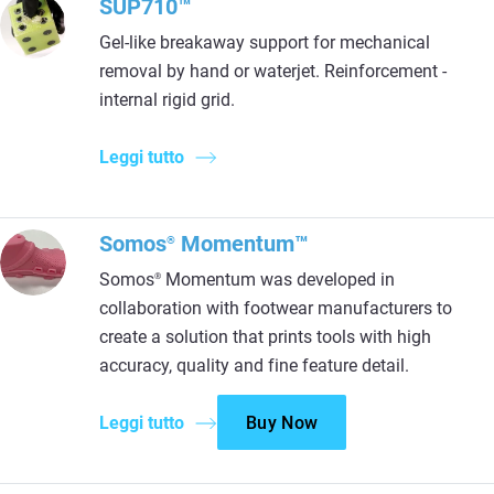
SUP710™
Gel-like breakaway support for mechanical
removal by hand or waterjet. Reinforcement -
internal rigid grid.
Leggi tutto
Somos
Momentum™
®
Somos
Momentum was developed in
®
collaboration with footwear manufacturers to
create a solution that prints tools with high
accuracy, quality and fine feature detail.
Leggi tutto
Buy Now