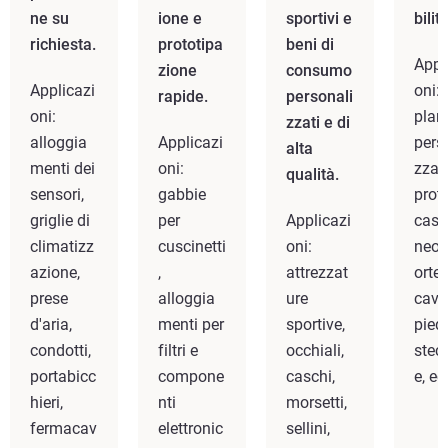
ne su
ione e
sportivi e
bilità
richiesta.
prototipa
beni di
Appl
zione
consumo
Applicazi
oni:
rapide.
personali
oni:
plant
zzati e di
alloggia
Applicazi
pers
alta
menti dei
oni:
zzati
qualità.
sensori,
gabbie
prote
griglie di
per
Applicazi
casc
climatizz
cuscinetti
oni:
neon
azione,
,
attrezzat
ortes
prese
alloggia
ure
cavig
d'aria,
menti per
sportive,
pied
condotti,
filtri e
occhiali,
stec
portabicc
compone
caschi,
e, ec
hieri,
nti
morsetti,
fermacav
elettronic
sellini,