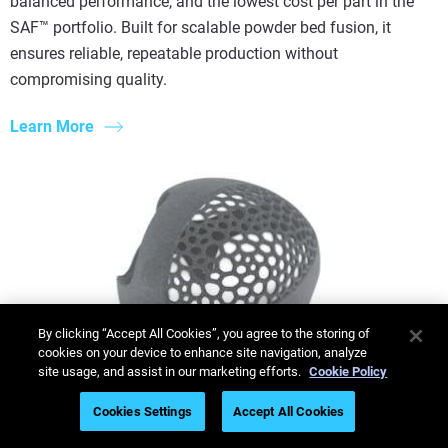
balanced performance, and the lowest cost per part in the
SAF™ portfolio. Built for scalable powder bed fusion, it
ensures reliable, repeatable production without
compromising quality.
Learn More
By clicking “Accept All Cookies”, you agree to the storing of
cookies on your device to enhance site navigation, analyze
site usage, and assist in our marketing efforts.
Cookie Policy
Cookies Settings
Accept All Cookies