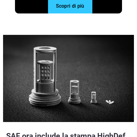
Scopri di più
SAF ora include la stampa HighDef