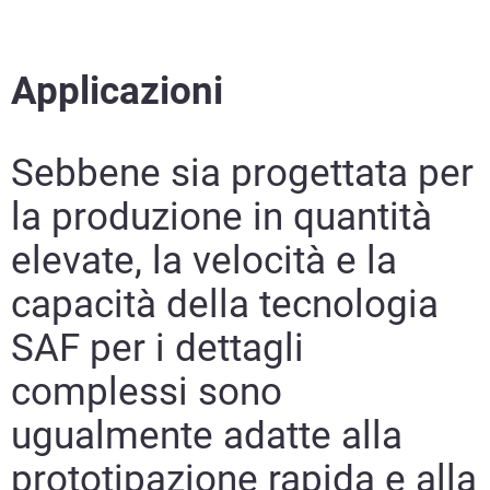
Scopri di più
Scopri di più
Applicazioni
Learn More
Sebbene sia progettata per
Scopri di più
la produzione in quantità
Scopri di più
elevate, la velocità e la
capacità della tecnologia
SAF per i dettagli
complessi sono
ugualmente adatte alla
prototipazione rapida e alla