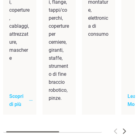
i,
i, flange,
montatur
coperture
tappi/co
e,
,
perchi,
elettronic
cablaggi,
coperture
a di
attrezzat
per
consumo
ure,
cerniere,
mascher
giranti,
e
staffe,
strument
o di fine
braccio
robotico,
Scopri
Lear
pinze.
di più
Mor