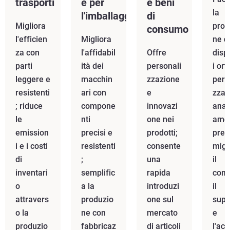
trasporti
e per
e beni
la
l'imballaggio
di
Migliora
prod
consumo
l'efficien
Migliora
ne d
za con
l'affidabil
Offre
dispo
parti
ità dei
personali
i ort
leggere e
macchin
zzazione
pers
resistenti
ari con
e
zzati
; riduce
compone
innovazi
anat
le
nti
one nei
ame
emission
precisi e
prodotti;
preci
i e i costi
resistenti
consente
migl
di
;
una
il
inventari
semplific
rapida
comf
o
a la
introduzi
il
attravers
produzio
one sul
supp
o la
ne con
mercato
e
produzio
fabbricaz
di articoli
l'acc