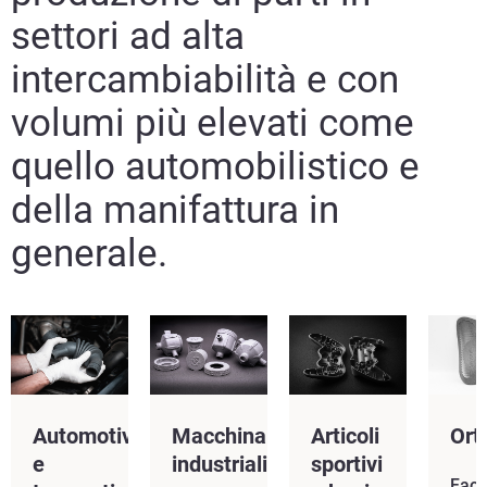
settori ad alta
intercambiabilità e con
volumi più elevati come
quello automobilistico e
della manifattura in
generale.
Automotive
Macchinari
Articoli
Ort
e
industriali
sportivi
Facil