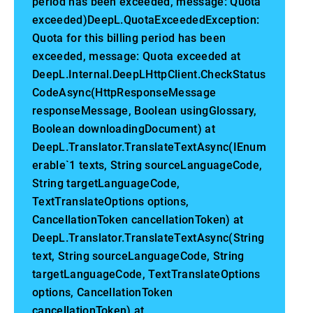
period has been exceeded, message: Quota
exceeded)DeepL.QuotaExceededException:
Quota for this billing period has been
exceeded, message: Quota exceeded at
DeepL.Internal.DeepLHttpClient.CheckStatus
CodeAsync(HttpResponseMessage
responseMessage, Boolean usingGlossary,
Boolean downloadingDocument) at
DeepL.Translator.TranslateTextAsync(IEnum
erable`1 texts, String sourceLanguageCode,
String targetLanguageCode,
TextTranslateOptions options,
CancellationToken cancellationToken) at
DeepL.Translator.TranslateTextAsync(String
text, String sourceLanguageCode, String
targetLanguageCode, TextTranslateOptions
options, CancellationToken
cancellationToken) at