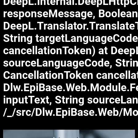
DeepL.Internal.DeepLHttp
responseMessage, Boolean 
DeepL.Translator.Translat
String targetLanguageCode,
cancellationToken) at DeepL
sourceLanguageCode, Strin
CancellationToken cancella
Dlw.EpiBase.Web.Module.Fe
inputText, String sourceLa
/_/src/Dlw.EpiBase.Web/Mo