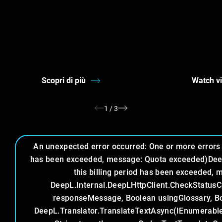
Scopri di più
Watch v
1
/
3
An unexpected error occurred: One or more errors o
has been exceeded, message: Quota exceeded)Dee
this billing period has been exceeded,
DeepL.Internal.DeepLHttpClient.CheckStatu
responseMessage, Boolean usingGlossary, B
DeepL.Translator.TranslateTextAsync(IEnumerable