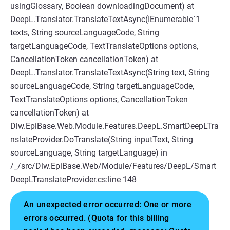
usingGlossary, Boolean downloadingDocument) at
DeepL.Translator.TranslateTextAsync(IEnumerable`1
texts, String sourceLanguageCode, String
targetLanguageCode, TextTranslateOptions options,
CancellationToken cancellationToken) at
DeepL.Translator.TranslateTextAsync(String text, String
sourceLanguageCode, String targetLanguageCode,
TextTranslateOptions options, CancellationToken
cancellationToken) at
Dlw.EpiBase.Web.Module.Features.DeepL.SmartDeepLTra
nslateProvider.DoTranslate(String inputText, String
sourceLanguage, String targetLanguage) in
/_/src/Dlw.EpiBase.Web/Module/Features/DeepL/Smart
DeepLTranslateProvider.cs:line 148
An unexpected error occurred: One or more
errors occurred. (Quota for this billing