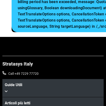
billing period has been exceeded, message: Qu
usingGlossary, Boolean downloadingDocument) at
TextTranslateOptions options, CancellationToken
TextTranslateOptions options, CancellationToken
sourceLanguage, String targetLanguage) in /_/s
Stratasys Italy
Call +49 7229 77720
Guide Utili
Articoli più letti