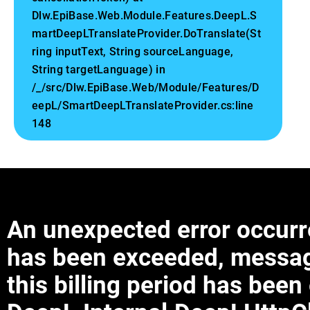
Dlw.EpiBase.Web.Module.Features.DeepL.S
martDeepLTranslateProvider.DoTranslate(St
ring inputText, String sourceLanguage,
String targetLanguage) in
/_/src/Dlw.EpiBase.Web/Module/Features/D
eepL/SmartDeepLTranslateProvider.cs:line
148
An unexpected error occurre
has been exceeded, messag
this billing period has be