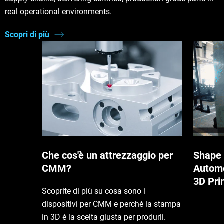
real operational environments.
Scopri di più
Che cos'è un attrezzaggio per
Shape 
CMM?
Automo
3D Pri
Scoprite di più su cosa sono i
dispositivi per CMM e perché la stampa
in 3D è la scelta giusta per produrli.