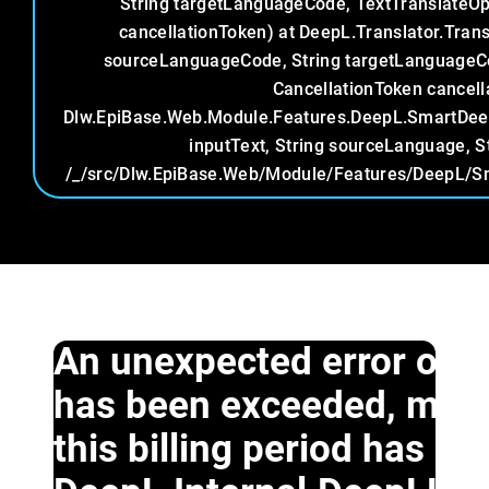
String targetLanguageCode, TextTranslateOp
cancellationToken) at DeepL.Translator.Trans
sourceLanguageCode, String targetLanguageCo
CancellationToken cancell
Dlw.EpiBase.Web.Module.Features.DeepL.SmartDeep
inputText, String sourceLanguage, S
/_/src/Dlw.EpiBase.Web/Module/Features/DeepL/Sm
An unexpected error occur
has been exceeded, mes
this billing period has 