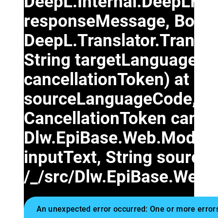
DeepL.Internal.DeepLHt
responseMessage, Boole
DeepL.Translator.Transl
String targetLanguageCo
cancellationToken) at De
sourceLanguageCode, Str
CancellationToken cancel
Dlw.EpiBase.Web.Module.
inputText, String source
/_/src/Dlw.EpiBase.Web/
An unexpected error occurred: One or more error