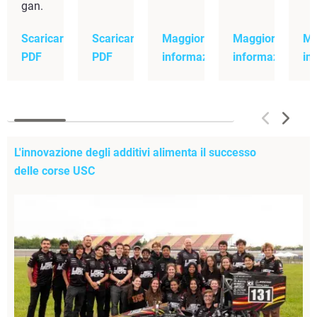
gan.
Scaricare
Scaricare
Maggiori
Maggiori
Ma
PDF
PDF
informazioni
informazioni
in
L'innovazione degli additivi alimenta il successo
delle corse USC