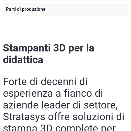
Parti di produzione
Stampanti 3D per la
didattica
Forte di decenni di
esperienza a fianco di
aziende leader di settore,
Stratasys offre soluzioni di
Per saperne di più
stampa 3D complete per