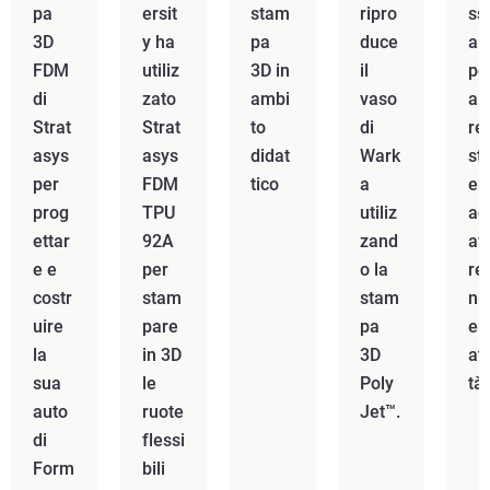
pa
ersit
stam
ripro
ss
3D
y ha
pa
duce
ali
FDM
utiliz
3D in
il
pe
di
zato
ambi
vaso
ai
Strat
Strat
to
di
re 
asys
asys
didat
Wark
st
per
FDM
tico
a
en
prog
TPU
utiliz
ad
ettar
92A
zand
av
e e
per
o la
re
costr
stam
stam
nu
uire
pare
pa
e
la
in 3D
3D
att
sua
le
Poly
tà
auto
ruote
Jet™.
di
flessi
Form
bili