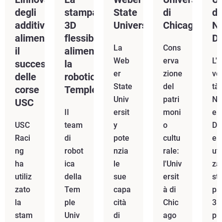
degli
stampa
State
di
di
additivi
3D
University
Chicago
N
alimenta
flessibile
D
La
Cons
il
alimenta
Web
erva
L'U
successo
la
er
zione
ve
delle
robotica
State
del
tà 
corse
Temple
Univ
patri
No
USC
Il
ersit
moni
e
USC
team
y
o
D
Raci
di
pote
cultu
e
ng
robot
nzia
rale:
uti
ha
ica
le
l'Univ
za
utiliz
della
sue
ersit
st
zato
Tem
capa
à di
pa
la
ple
cità
Chic
3D
stam
Univ
di
ago
pr