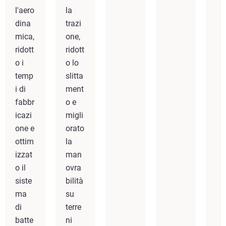
l'aero
la
dina
trazi
mica,
one,
ridott
ridott
o i
o lo
temp
slitta
i di
ment
fabbr
o e
icazi
migli
one e
orato
ottim
la
izzat
man
o il
ovra
siste
bilità
ma
su
di
terre
batte
ni