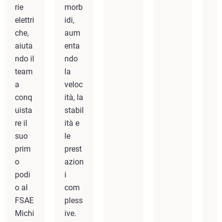
rie
morb
elettri
idi,
che,
aum
aiuta
enta
ndo il
ndo
team
la
a
veloc
conq
ità, la
uista
stabil
re il
ità e
suo
le
prim
prest
o
azion
podi
i
o al
com
FSAE
pless
Michi
ive.