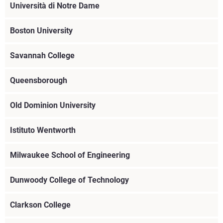
Università di Notre Dame
Boston University
Savannah College
Maggiori informazioni
Queensborough
Maggiori informazioni
Old Dominion University
Maggiori informazioni
Istituto Wentworth
Maggiori informazioni
Milwaukee School of Engineering
Scaricare PDF
Maggiori informazioni
Dunwoody College of Technology
Maggiori informazioni
Clarkson College
Maggiori informazioni