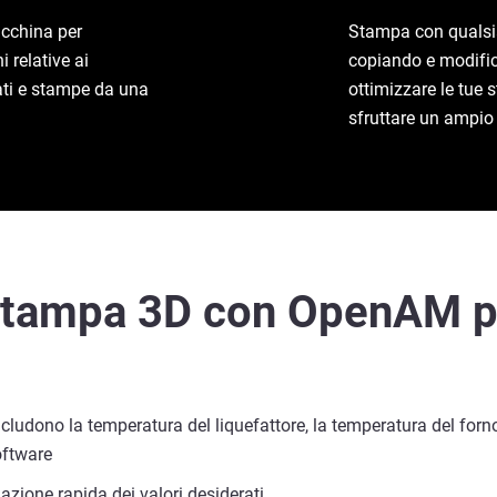
acchina per
Stampa con qualsia
 relative ai
copiando e modifica
ati e stampe da una
ottimizzare le tue 
sfruttare un ampio 
 stampa 3D con OpenAM p
ludono la temperatura del liquefattore, la temperatura del forno, 
oftware
lazione rapida dei valori desiderati