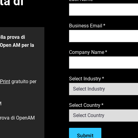
tà di
Business Email
*
lla prova di
 Open AM per la
Company Name
*
Select Industry
*
Print
gratuito per
​
Select Country
*
i prova di OpenAM