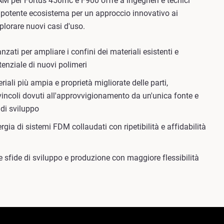
AM per Fortus 450mc e F900 offre a ingegneri e tecnici
 potente ecosistema per un approccio innovativo ai
splorare nuovi casi d'uso.
zati per ampliare i confini dei materiali esistenti e
otenziale di nuovi polimeri
riali più ampia e proprietà migliorate delle parti,
vincoli dovuti all'approvvigionamento da un'unica fonte e
i di sviluppo
ergia di sistemi FDM collaudati con ripetibilità e affidabilità
e sfide di sviluppo e produzione con maggiore flessibilità