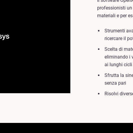
Il software Open
professionisti un
materiali e per e
Strumenti avan
ricercare il p
Scelta di mate
eliminando i 
ai lunghi cicl
Sfrutta la sin
senza pari
Risolvi divers