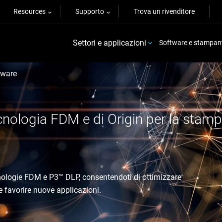
Resources
Supporto
Trova un rivenditore
Settori e applicazioni
Software e stampan
ware
tecnologia FDM e di Origin per la stam
nologie FDM e P3™ DLP, consentendoti di ottimizzare
 e favorire nuove applicazioni.