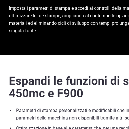
Imposta i parametri di stampa e accedi ai controlli della m
ottimizzare le tue stampe, ampliando al contempo le opzioni
materiali ed eliminando cicli di sviluppo con tempi prolung
singola fonte.
Espandi le funzioni di
450mc e F900
Parametri di stampa personalizzati e modificabili che inc
parametri della macchina non disponibili tramite altri s
Ottimizzazione in base alle caratteristiche, per una rego