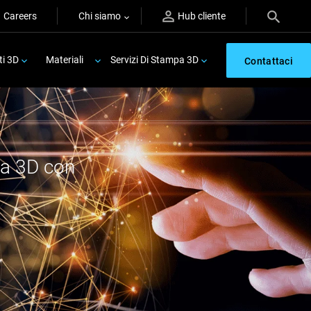
Careers
Chi siamo
Hub cliente
ti 3D
Materiali
Servizi Di Stampa 3D
Contattaci
pa 3D con