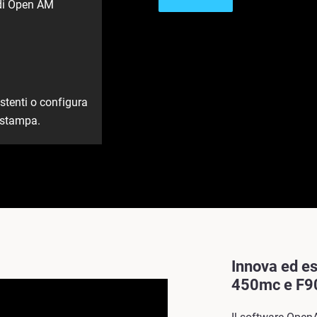
a di Open AM
istenti o configura
stampa. ​
Innova ed es
450mc e F9