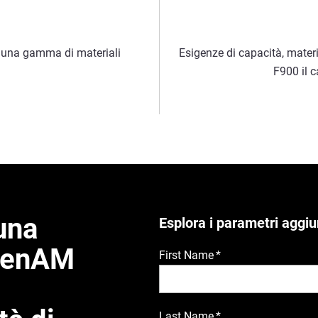
n una gamma di materiali
Esigenze di capacità, materi
F900 il c
una
Esplora i parametri aggiu
OpenAM
First Name
*
Last Name
*