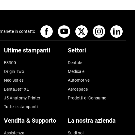
manete in contatto
Ultime stampanti
Settori
F3300
Dentale
Origin Two
Medicale
Neo Series
Automotive
DentaJet
XL
Aerospace
®
J5 Anatomy Printer
Prodotti di Consumo
Tutte le stampanti
Vendita & Supporto
La nostra azienda
Assistenza
Su di noi