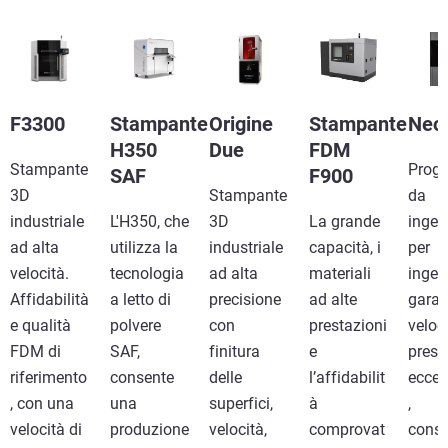
F3300
Stampante
Origine
Stampante
Neo
H350
Due
FDM
Stampante
Proge
SAF
F900
3D
Stampante
da
industriale
L'H350, che
3D
La grande
ingeg
ad alta
utilizza la
industriale
capacità, i
per
velocità.
tecnologia
ad alta
materiali
ingeg
Affidabilità
a letto di
precisione
ad alte
garan
e qualità
polvere
con
prestazioni
veloc
FDM di
SAF,
finitura
e
prest
riferimento
consente
delle
l’affidabilit
eccez
, con una
una
superfici,
à
,
velocità di
produzione
velocità,
comprovat
cons