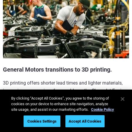
General Motors transitions to 3D printing.
3D printing offers shorter lead times and lighter materials,
improving ergonomics of assembly on the Chevrolet Equinox
rear wheelhouse hemming.
By clicking “Accept All Cookies”, you agree to the storing of
cookies on your device to enhance site navigation, analyze
site usage, and assist in our marketing efforts.
Cookie Policy
Scopri di più
Cookies Settings
Accept All Cookies
L'attrezzaggio additivo nella produzione
automobilistica