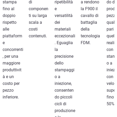
stampa
di
ripetibilità
a rendono
do di
fino al
componen
e
la F900 il
produ
doppio
ti su larga
versatilità
cavallo di
pezzi
rispetto
scala a
dei
battaglia
quali
alle
costi
materiali
della
pari 
piattaform
contenuti.
eccezionali
tecnologia
quelli
e
. Eguaglia
FDM.
realiz
concorrenti
la
con l
, per una
precisione
stam
maggiore
dello
o a
produttivit
stampaggi
iniez
à e un
o a
con 
costo per
iniezione,
veloc
pezzo
consenten
super
inferiore.
do piccoli
fino a
cicli di
50%
.
*
produzione