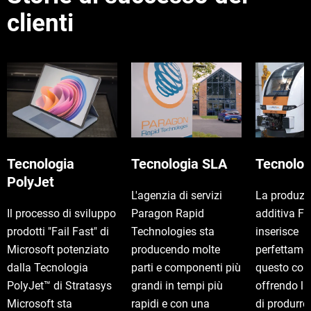
clienti
Tecnologia
Tecnologia SLA
Tecnolo
PolyJet
L'agenzia di servizi
La produzi
Il processo di sviluppo
Paragon Rapid
additiva F
prodotti "Fail Fast" di
Technologies sta
inserisce
Microsoft potenziato
producendo molte
perfettame
dalla Tecnologia
parti e componenti più
questo con
PolyJet™ di Stratasys
grandi in tempi più
offrendo la
Microsoft sta
rapidi e con una
di produrr