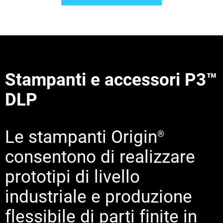
Stampanti e accessori P3™
DLP
Scopri di più
Scopri di più
Le stampanti Origin
Scopri di più
®
consentono di realizzare
prototipi di livello
industriale e produzione
flessibile di parti finite in