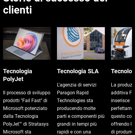
clienti
Tecnologia
Tecnologia SLA
Tecnolo
PolyJet
L'agenzia di servizi
La produzi
Il processo di sviluppo
Paragon Rapid
additiva F
prodotti "Fail Fast" di
Technologies sta
inserisce
Microsoft potenziato
producendo molte
perfettame
dalla Tecnologia
parti e componenti più
questo con
PolyJet™ di Stratasys
grandi in tempi più
offrendo la
Microsoft sta
rapidi e con una
di produrr