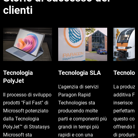
clienti
Tecnologia
Tecnologia SLA
Tecnolo
PolyJet
L'agenzia di servizi
La produzi
Il processo di sviluppo
Paragon Rapid
additiva F
prodotti "Fail Fast" di
Technologies sta
inserisce
Microsoft potenziato
producendo molte
perfettame
dalla Tecnologia
parti e componenti più
questo con
PolyJet™ di Stratasys
grandi in tempi più
offrendo la
Microsoft sta
rapidi e con una
di produrr