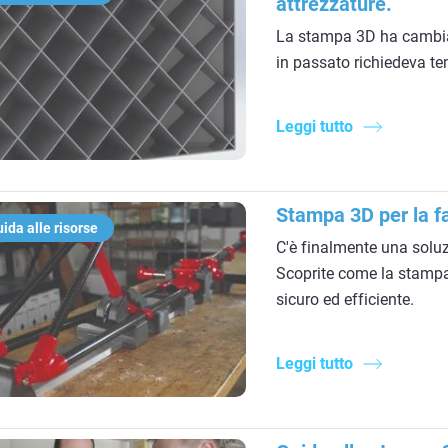
attrezzature.
La stampa 3D ha cambiat
in passato richiedeva t
Leggi tutto
Stampa 3D per la f
ida alle risorse
C'è finalmente una soluzi
Scoprite come la stampa
sicuro ed efficiente.
Leggi tutto