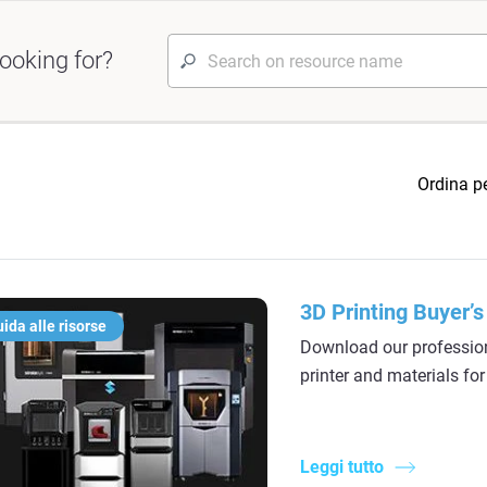
ooking for?
Ordina p
3D Printing Buyer’s
ida alle risorse
Download our professiona
printer and materials fo
Leggi tutto