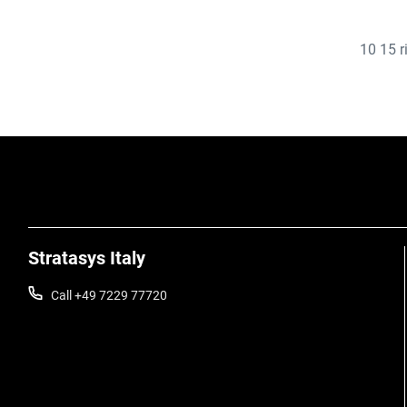
10
15
r
Stratasys Italy
Call +49 7229 77720