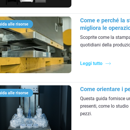
Come e perché la s
ida alle risorse
migliora le operazi
Scoprite come la stampa 
quotidiani della produzio
Leggi tutto
Come orientare i pe
ida alle risorse
Questa guida fornisce un
presenti, come lo studio
pezzi.