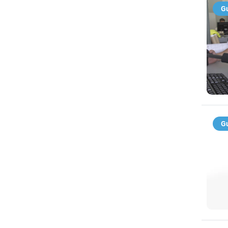
Gu
Gu