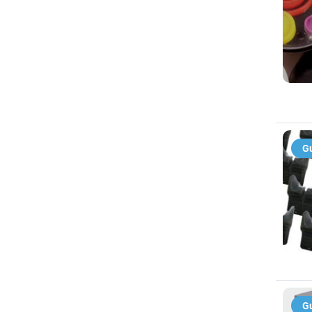
Gu
Gu