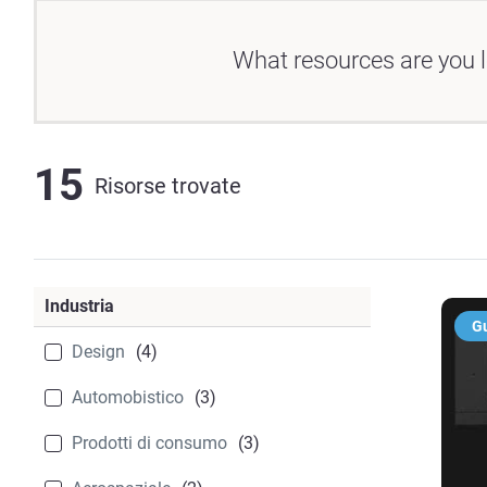
What resources are you l
15
Risorse trovate
Industria
Gu
Design
(4)
Automobistico
(3)
Prodotti di consumo
(3)