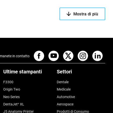
Mostra di più
manete in contatto
Ultime stampanti
Settori
F3300
Dentale
Origin Two
Medicale
Neo Series
Automotive
DentaJet
XL
Aerospace
®
J5 Anatomy Printer
Prodotti di Consumo