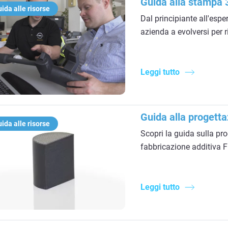
Guida alla stampa 3
ida alle risorse
Dal principiante all'esp
azienda a evolversi per 
Leggi tutto
Guida alla progetta
ida alle risorse
Scopri la guida sulla pro
fabbricazione additiva
Leggi tutto