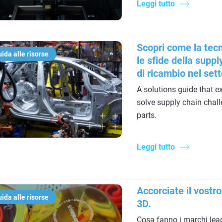
Leggi tutto
Scopri come la tec
ida alle risorse
le sfide della suppl
di ricambio nel set
A solutions guide that 
solve supply chain chal
parts.
Leggi tutto
Accorciate il vostr
ida alle risorse
3D.
Cosa fanno i marchi lead