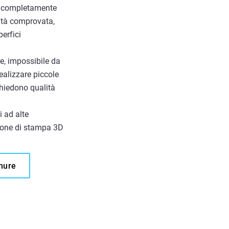
lo completamente
lità comprovata,
perfici
e, impossibile da
ealizzare piccole
chiedono qualità
 ad alte
zione di stampa 3D
chure