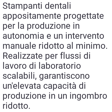
Stampanti dentali
appositamente progettate
Scopri di più
per la produzione in
Scopri di più
autonomia e un intervento
Scopri di più
manuale ridotto al minimo.
Learn More
Realizzate per flussi di
lavoro di laboratorio
scalabili, garantiscono
un'elevata capacità di
produzione in un ingombro
ridotto.