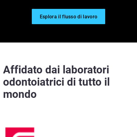
Esplora il flusso di lavoro
Affidato dai laboratori
Scopri di più
odontoiatrici di tutto il
Scopri di più
mondo