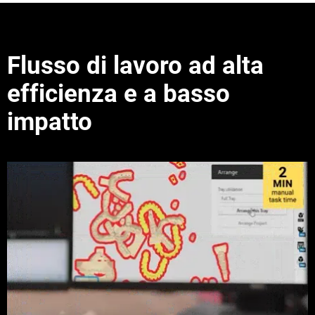
Flusso di lavoro ad alta
efficienza e a basso
®
impatto
Vedi di più
Vedi di più