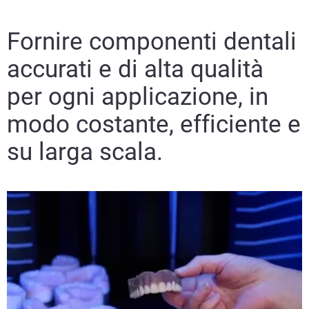
Fornire componenti dentali
Scopri di più
accurati e di alta qualità
Scopri di più
per ogni applicazione, in
Scopri di più
modo costante, efficiente e
su larga scala.