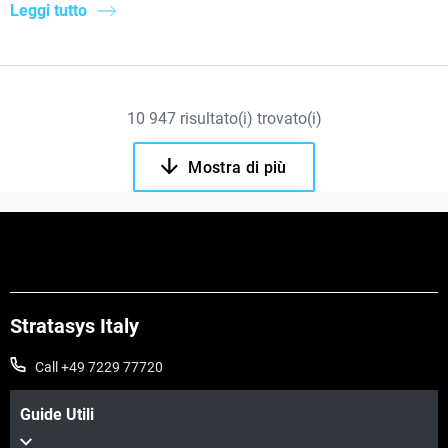
Leggi tutto
10
947
risultato(i) trovato(i)
Mostra di più
Stratasys Italy
Call +49 7229 77720
Guide Utili