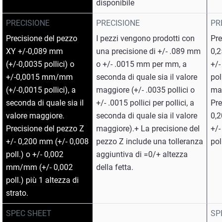
disponibile
PRECISIONE
PRECISIONE
PR
Precisione del pezzo
I pezzi vengono prodotti con
Pre
XY +/-0,089 mm
una precisione di +/- .089 mm
0,2
(+/-0,0035 pollici) o
o +/- .0015 mm per mm, a
+/
+/-0,0015 mm/mm
seconda di quale sia il valore
pol
(+/-0,0015 pollici), a
maggiore (+/- .0035 pollici o
ma
seconda di quale sia il
+/- .0015 pollici per pollici, a
Pre
valore maggiore.
seconda di quale sia il valore
0,2
Precisione del pezzo Z
maggiore).+ La precisione del
+/
+/- 0,200 mm (+/- 0,008
pezzo Z include una tolleranza
pol
poll.) o +/- 0,002
aggiuntiva di =0/+ altezza
mm/mm (+/- 0,002
della fetta.
poll.) più 1 altezza di
strato.
SPEC SHEET
SP