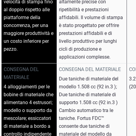
velocità di stampa fino
altamente precise con
al doppio rispetto alle
ripetibilità e prestazioni
piattaforme della
affidabili. Il volume di stampa
concorrenza, per una
è stato progettato per offrire
maggiore produttività e
prestazioni affidabili e di
un costo inferiore per
livello produttivo per lunghi
pezzo.
cicli di produzione e
applicazioni complesse.
CONSEGNA DEL
CONSEGNA DEL MATERIALE
CO
MATERIALE
Due taniche di materiale del
3.
4 alloggiamenti per le
modello 1.508 cc (92 in.3 );
(20
bobine di materiale che
Due taniche di materiale di
alimentano 4 estrusori;
supporto 1.508 cc (92 in.3 )
modello o supporto da
Cambio automatico tra le
mescolare; essiccatori
taniche. Fortus FDC™
di materiale a bordo a
consente due taniche di
controllo indipendente
materiale del modello da