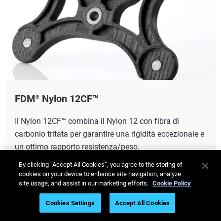
FDM
Nylon 12CF™
®
Il Nylon 12CF™ combina il Nylon 12 con fibra di
carbonio tritata per garantire una rigidità eccezionale e
un ottimo rapporto resistenza/peso.
By clicking “Accept All Cookies”, you agree to the storing of
Scopri di più
cookies on your device to enhance site navigation, analyze
site usage, and assist in our marketing efforts.
Cookie Policy
Cookies Settings
Accept All Cookies