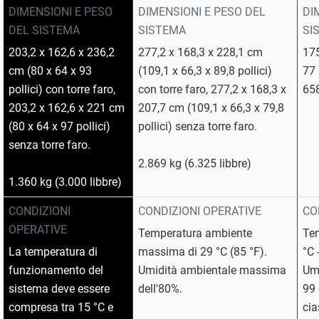
DIMENSIONI E PESO
DIMENSIONI E PESO DEL
DI
DEL SISTEMA
SISTEMA
SI
203,2 x 162,6 x 236,2
277,2 x 168,3 x 228,1 cm
175
cm (80 x 64 x 93
(109,1 x 66,3 x 89,8 pollici)
77 
pollici) con torre faro,
con torre faro, 277,2 x 168,3 x
658
203,2 x 162,6 x 221 cm
207,7 cm (109,1 x 66,3 x 79,8
(80 x 64 x 97 pollici)
pollici) senza torre faro.
senza torre faro.
2.869 kg (6.325 libbre)
1.360 kg (3.000 libbre)
CONDIZIONI
CONDIZIONI OPERATIVE
CO
OPERATIVE
Temperatura ambiente
Tem
La temperatura di
massima di 29 °C (85 °F).
°C 
funzionamento del
Umidità ambientale massima
Umi
sistema deve essere
dell'80%.
99 
compresa tra 15 °C e
cia