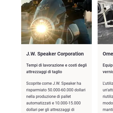
J.W. Speaker Corporation
Omeg
Tempi di lavorazione e costi degli
Equip
attrezzaggi di taglio
verni
Scoprite come J.W. Speaker ha
L'util
risparmiato 50.000-60.000 dollari
un'at
nella produzione di pallet
riutil
automatizzati e 10.000-15.000
modo 
dollari per gli attrezzaggi di
mantie