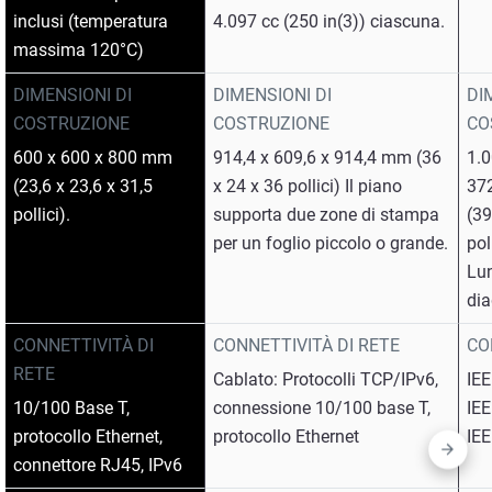
inclusi (temperatura
4.097 cc (250 in(3)) ciascuna.
massima 120°C)
DIMENSIONI DI
DIMENSIONI DI
DI
COSTRUZIONE
COSTRUZIONE
CO
600 x 600 x 800 mm
914,4 x 609,6 x 914,4 mm (36
1.
(23,6 x 23,6 x 31,5
x 24 x 36 pollici) Il piano
37
pollici).
supporta due zone di stampa
(39
per un foglio piccolo o grande.
pol
Lu
dia
CONNETTIVITÀ DI
CONNETTIVITÀ DI RETE
CO
RETE
Cablato: Protocolli TCP/IPv6,
IE
10/100 Base T,
connessione 10/100 base T,
IE
protocollo Ethernet,
protocollo Ethernet
IE
connettore RJ45, IPv6