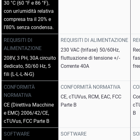
30 °C (60 °F e 86 °F),
con un'umidità relativa
compresa tra il 20% e
l'80% senza condensa.
REQUISITI DI
REQUISITI DI ALIMENTAZIONE
RE
ALIMENTAZIONE
230 VAC (trifase) 50/60Hz,
Req
208V, 3 PH, 30A circuito
fluttuazione di tensione +/-
fas
dedicato, 50/60 Hz, 5
Corrente 40A
fr
fili (L-L-L-N-G)
CONFORMITÀ
CONFORMITÀ NORMATIVA
CO
NORMATIVA
CE, cTUVus, RCM, EAC, FCC
Con
CE (Direttiva Macchine
Parte B
cT
e EMC) 2006/42/CE,
B
cTUVus, FCC Parte B
SOFTWARE
SOFTWARE
SO