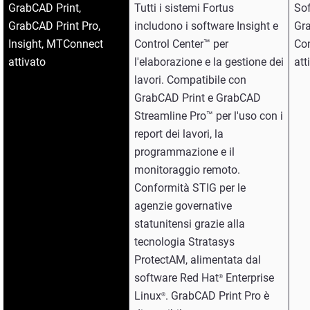
GrabCAD Print,
Tutti i sistemi Fortus
Sof
GrabCAD Print Pro,
includono i software Insight e
Gra
Insight, MTConnect
Control Center™ per
Co
attivato
l'elaborazione e la gestione dei
att
lavori. Compatibile con
GrabCAD Print e GrabCAD
Streamline Pro™ per l'uso con i
report dei lavori, la
programmazione e il
monitoraggio remoto.
Conformità STIG per le
agenzie governative
statunitensi grazie alla
tecnologia Stratasys
ProtectAM, alimentata dal
software Red Hat
Enterprise
®
Linux
. GrabCAD Print Pro è
®