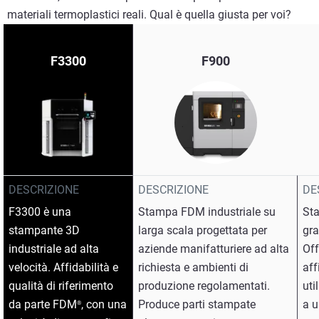
materiali termoplastici reali. Qual è quella giusta per voi?
F3300
F900
DESCRIZIONE
DESCRIZIONE
DE
F3300 è una
Stampa FDM industriale su
Sta
stampante 3D
larga scala progettata per
gr
industriale ad alta
aziende manifatturiere ad alta
Off
velocità. Affidabilità e
richiesta e ambienti di
aff
qualità di riferimento
produzione regolamentati.
uti
da parte FDM
, con una
Produce parti stampate
a u
®