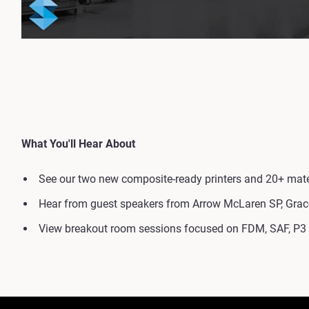
What You'll Hear About
See our two new composite-ready printers and 20+ mate
Hear from guest speakers from Arrow McLaren SP, Graco
View breakout room sessions focused on FDM, SAF, P3 