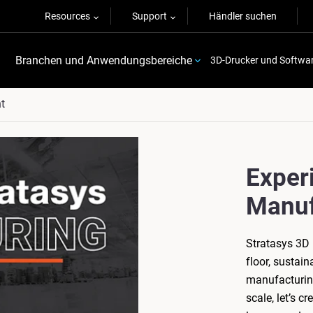
Resources
Support
Händler suchen
Branchen und Anwendungsbereiche
3D-Drucker und Softwa
t
Exper
Manuf
Stratasys 3D p
floor, sustain
manufacturing
scale, let’s c