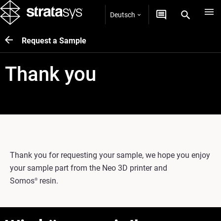
Deutsch
Request a Sample
Thank you
Thank you for requesting your sample, we hope you enjoy
your sample part from the Neo 3D printer and
Somos
resin.
®