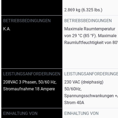
2.869 kg (6.325 lbs.)
BETRIEBSBEDINGUNGEN
BETRIEBSBEDINGUNGEN
K.A.
Maximale Raumtemperatur
von 29 °C (85 °F). Maximale
Raumluftfeuchtigkeit von 8
LEISTUNGSANFORDERUNGEN
LEISTUNGSANFORDERUNG
208VAC 3 Phasen, 50/60 Hz,
230 VAC (dreiphasig)
Stromaufnahme 18 Ampere
50/60Hz,
Spannungsschwankungen +/
Strom 40A
EINHALTUNG VON
EINHALTUNG VON