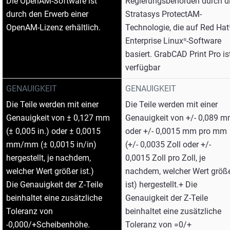
Die OpenAM-Software ist
Regierungsbehörden durch d
durch den Erwerb einer
Stratasys ProtectAM-
OpenAM-Lizenz erhältlich.
Technologie, die auf Red Hat
Enterprise Linux
-Software
®
basiert. GrabCAD Print Pro is
verfügbar
GENAUIGKEIT
GENAUIGKEIT
Die Teile werden mit einer
Die Teile werden mit einer
Genauigkeit von ± 0,127 mm
Genauigkeit von +/- 0,089 
(± 0,005 in.) oder ± 0,0015
oder +/- 0,0015 mm pro mm
mm/mm (± 0,0015 in/in)
(+/- 0,0035 Zoll oder +/-
hergestellt, je nachdem,
0,0015 Zoll pro Zoll, je
welcher Wert größer ist.)
nachdem, welcher Wert größ
Die Genauigkeit der Z-Teile
ist) hergestellt.+ Die
beinhaltet eine zusätzliche
Genauigkeit der Z-Teile
Toleranz von
beinhaltet eine zusätzliche
-0,000/+Scheibenhöhe.
Toleranz von =0/+