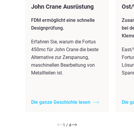
John Crane Ausrüstung
Ost/
FDM ermöglicht eine schnelle
Zusam
Designprüfung.
bei d
Klem
Erfahren Sie, warum die Fortus
450mc für John Crane die beste
East/
Alternative zur Zerspanung,
Fortu
maschinellen Bearbeitung von
Lösun
Metallteilen ist.
Spann
Die ganze Geschichte lesen
Die g
1
/
4