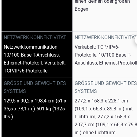
einen kleinen oder großen
Bogen
NETZWERK-KONNEKTIVITÄT
NETZWERK-KONNEKTIVITÄ
Netzwerkkommunikation
Verkabelt: TCP/IPv6-
10/100 Base T-Anschluss.
Protokolle, 10/100 Base T-
Ethernet-Protokoll. Verkabelt:
Anschluss, Ethernet-Protokol
TCP/IPv6-Protokolle
GRÖSSE UND GEWICHT DES S
GRÖSSE UND GEWICHT DES S
YSTEMS
YSTEMS
129,5 x 90,2 x 198,4 cm (51 x
277,2 x 168,3 x 228,1 cm
35,5 x 78,1 in.) 601 kg (1325
(109,1 x 66,3 x 89,8 in.) mit
lbs.)
Lichtturm, 277,2 x 168,3 x
207,7 cm (109,1 x 66,3 x 79,
in.) ohne Lichtturm.