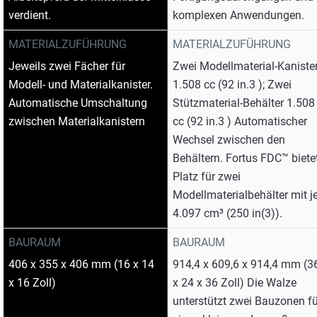
verdient.
komplexen Anwendungen.
MATERIALZUFÜHRUNG
MATERIALZUFÜHRUNG
Jeweils zwei Fächer für
Zwei Modellmaterial-Kaniste
Modell- und Materialkanister.
1.508 cc (92 in.3 ); Zwei
Automatische Umschaltung
Stützmaterial-Behälter 1.508
zwischen Materialkanistern
cc (92 in.3 ) Automatischer
Wechsel zwischen den
Behältern. Fortus FDC™ biete
Platz für zwei
Modellmaterialbehälter mit j
4.097 cm³ (250 in(3)).
BAURAUM
BAURAUM
406 x 355 x 406 mm (16 x 14
914,4 x 609,6 x 914,4 mm (3
x 16 Zoll)
x 24 x 36 Zoll) Die Walze
unterstützt zwei Bauzonen fü