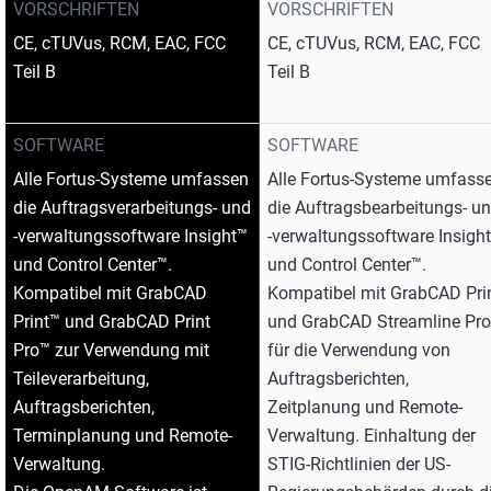
VORSCHRIFTEN
VORSCHRIFTEN
CE, cTUVus, RCM, EAC, FCC
CE, cTUVus, RCM, EAC, FCC
Teil B
Teil B
SOFTWARE
SOFTWARE
Alle Fortus-Systeme umfassen
Alle Fortus-Systeme umfass
die Auftragsverarbeitungs- und
die Auftragsbearbeitungs- u
-verwaltungssoftware Insight™
-verwaltungssoftware Insight
und Control Center™.
und Control Center™.
Kompatibel mit GrabCAD
Kompatibel mit GrabCAD Pri
Print™ und GrabCAD Print
und GrabCAD Streamline Pr
Pro™ zur Verwendung mit
für die Verwendung von
Teileverarbeitung,
Auftragsberichten,
Auftragsberichten,
Zeitplanung und Remote-
Terminplanung und Remote-
Verwaltung. Einhaltung der
Verwaltung.
STIG-Richtlinien der US-