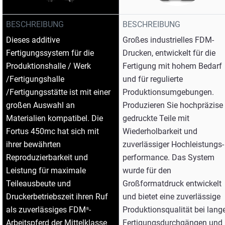
BESCHREIBUNG
BESCHREIBUNG
Dieses additive
Großes industrielles FDM-
Fertigungssystem für die
Drucken, entwickelt für die
Produktionshalle / Werk
Fertigung mit hohem Bedarf
/Fertigungshalle
und für regulierte
/Fertigungsstätte ist mit einer
Produktionsumgebungen.
großen Auswahl an
Produzieren Sie hochpräzise
Materialien kompatibel. Die
gedruckte Teile mit
Fortus 450mc hat sich mit
Wiederholbarkeit und
ihrer bewährten
zuverlässiger Hochleistungs-
Reproduzierbarkeit und
performance. Das System
Leistung für maximale
wurde für den
Teileausbeute und
Großformatdruck entwickelt
Druckerbetriebszeit ihren Ruf
und bietet eine zuverlässige
als zuverlässiges FDM
-
Produktionsqualität bei lang
®
Arbeitspferd der Mittelklasse
Fertigungsdurchgängen und