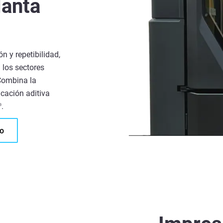
lanta
n y repetibilidad,
 los sectores
 Combina la
icación aditiva
.
®
to