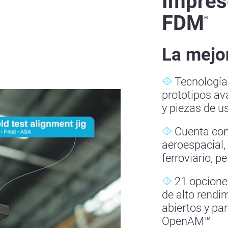
Impres
FDM
®
La mejor
Tecnologí
prototipos av
y piezas de us
Cuenta con 
aeroespacial,
ferroviario, p
21 opciones
de alto rend
abiertos y pa
OpenAM™