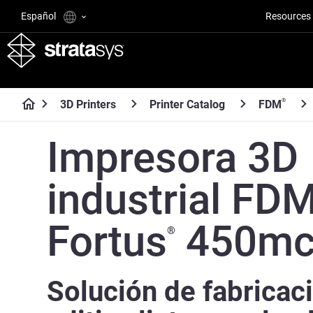
Español
Resources
®
3D Printers
Printer Catalog
FDM
Impresora 3D
industrial FD
Fortus
450m
®
Solución de fabricac