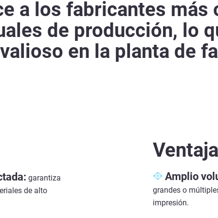
e a los fabricantes más 
ales de producción, lo q
alioso en la planta de f
Ventaj
Amplio vol
ctada:
garantiza
grandes o múltiple
riales de alto
impresión.