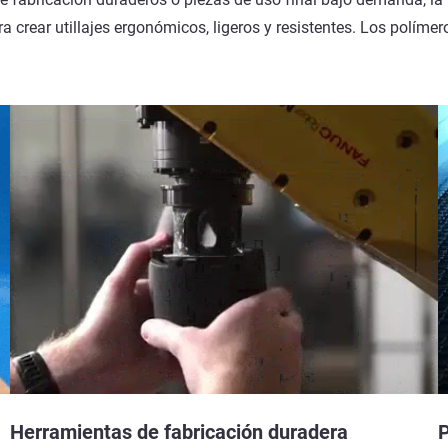
a crear utillajes ergonómicos, ligeros y resistentes. Los políme
.
Herramientas de fabricación duradera
P