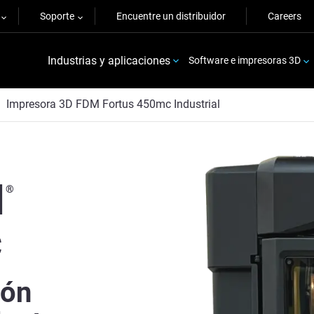
Soporte
Encuentre un distribuidor
Careers
Industrias y aplicaciones
Software e impresoras 3D
Impresora 3D FDM Fortus 450mc Industrial
M
®
c
ión