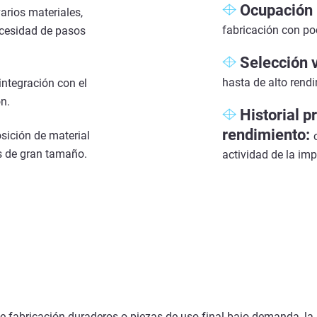
Ocupación 
arios materiales,
fabricación con po
ecesidad de pasos
Selección v
hasta de alto rendi
integración con el
n.
Historial pr
rendimiento:
ición de material
s de gran tamaño.
actividad de la imp
 de fabricación duraderos o piezas de uso final bajo demanda, 