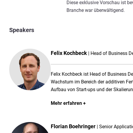
Diese exklusive Vorschau ist be
Branche war überwältigend.
Speakers
Felix Kochbeck
Head of Business De
Felix Kochbeck ist Head of Business De
Wachstum im Bereich der additiven Fert
Aufbau von Start-ups und der Skalieru
ihre Effizienz zu steigern, Kosten zu s
Mehr erfahren
Design-Workflows zu beschleunigen.
Florian Boehringer
Senior Applicat