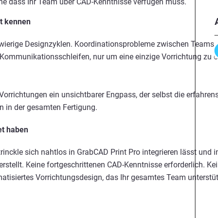
hne dass Ihr Team über CAD-Kenntnisse verfügen muss.
ut kennen
erige Designzyklen. Koordinationsprobleme zwischen Teams m
 Kommunikationsschleifen, nur um eine einzige Vorrichtung zu
Vorrichtungen ein unsichtbarer Engpass, der selbst die erfahre
n in der gesamten Fertigung.
et haben
rinckle sich nahtlos in GrabCAD Print Pro integrieren lässt und 
erstellt. Keine fortgeschrittenen CAD-Kenntnisse erforderlich. K
matisiertes Vorrichtungsdesign, das Ihr gesamtes Team unterstüt