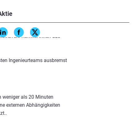
Aktie
it unterschiedlichen
 entwerfen. Kommt Ihnen das
nsten Ingenieurteams ausbremst
in weniger als 20 Minuten
eine externen Abhängigkeiten
zt..