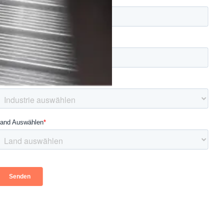
n. Seien Sie dabei, wenn wir
ür die additive Fertigung
pt bis zur Druckreife.
ührt wurde.