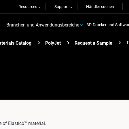
Resources
Support
Händler suchen
Branchen und Anwendungsbereiche
3D-Drucker und Softwa
T
terials Catalog
PolyJet
Request a Sample
 of Elastico™ material.