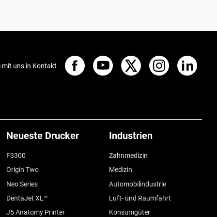
e mit uns in Kontakt
Neueste Drucker
Industrien
F3300
Zahnmedizin
Origin Two
Medizin
Neo Series
Automobilindustrie
DentaJet XL™
Luft- und Raumfahrt
J5 Anatomy Printer
Konsumgüter