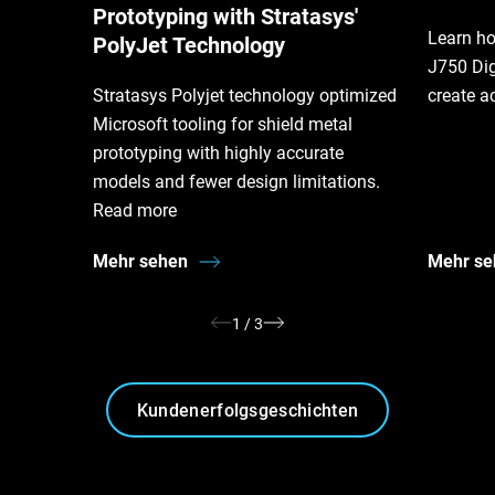
Prototyping with Stratasys'
Learn ho
PolyJet Technology
J750 Dig
Stratasys Polyjet technology optimized
create a
Microsoft tooling for shield metal
prototyping with highly accurate
models and fewer design limitations.
Read more
Mehr sehen
Mehr se
1
/
3
Kundenerfolgsgeschichten