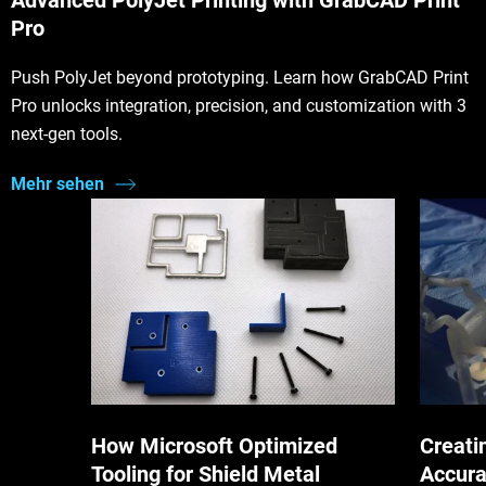
Advanced PolyJet Printing with GrabCAD Print
Pro
Push PolyJet beyond prototyping. Learn how GrabCAD Print
Pro unlocks integration, precision, and customization with 3
next-gen tools.
Mehr sehen
How Microsoft Optimized
Creati
Tooling for Shield Metal
Accura