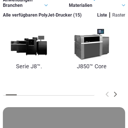
Alle verfügbaren PolyJet-Drucker
(
15
)
Liste
Raster
Serie J8™.
J850™ Core