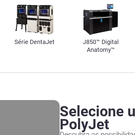
Série DentaJet
J850™ Digital
Anatomy™
Selecione 
PolyJet
Descubra as possibilida