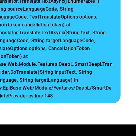
anslator.TranslateTextAsync(IEnumerable`1
tring sourceLanguageCode, String
nguageCode, TextTranslateOptions options,
tionToken cancellationToken) at
nslator.TranslateTextAsync(String text, String
nguageCode, String targetLanguageCode,
slateOptions options, CancellationToken
ionToken) at
ase.Web.Module.Features.DeepL.SmartDeepLTran
ider.DoTranslate(String inputText, String
nguage, String targetLanguage) in
lw.EpiBase.Web/Module/Features/DeepL/SmartDe
ateProvider.cs:line 148