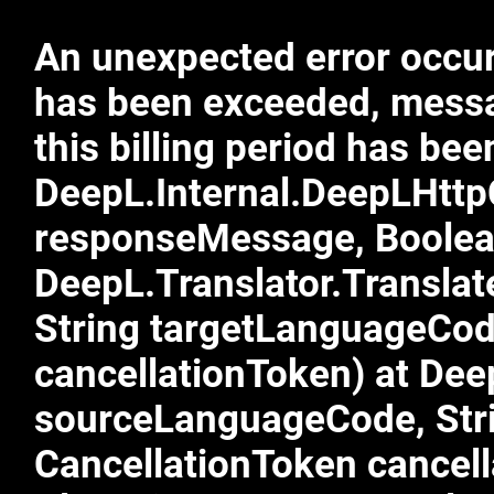
An unexpected error occurr
has been exceeded, mess
this billing period has b
DeepL.Internal.DeepLHtt
responseMessage, Boolea
DeepL.Translator.Transla
String targetLanguageCod
cancellationToken) at Dee
sourceLanguageCode, Stri
CancellationToken cancell