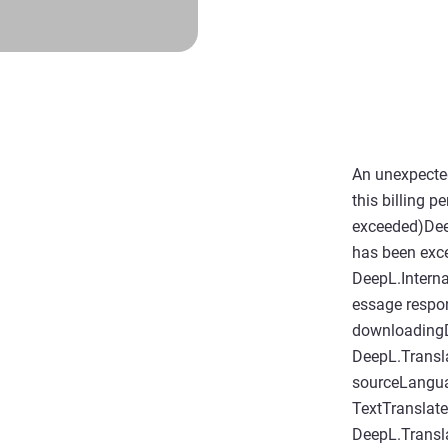
An unexpected
this billing 
exceeded)Deep
has been exc
DeepL.Intern
essage respo
downloading
DeepL.Transla
sourceLangua
TextTranslate
DeepL.Transla