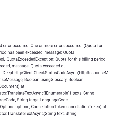
 error occurred: One or more errors occurred. (Quota for
period has been exceeded, message: Quota
L.QuotaExceededException: Quota for this billing period
eeded, message: Quota exceeded at
al.DeepLHttpClient.CheckStatusCodeAsync(HttpResponseM
nseMessage, Boolean usingGlossary, Boolean
Document) at
tor.TranslateTextAsync(IEnumerable`1 texts, String
geCode, String targetLanguageCode,
Options options, CancellationToken cancellationToken) at
tor.TranslateTextAsync(String text, String