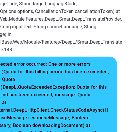
geCode, String targetLanguageCode,
Options options, CancellationToken cancellationToken) at
Web.Module.Features.DeepL.SmartDeepLTranslateProvider.
tring inputText, String sourceLanguage, String
ge) in
piBase.Web/Module/Features/DeepL/SmartDeepLTranslate
ine 148
ected error occurred: One or more errors
 (Quota for this billing period has been exceeded,
 Quota
)DeepL.QuotaExceededException: Quota for this
period has been exceeded, message: Quota
 at
ternal.DeepLHttpClient.CheckStatusCodeAsync(H
nseMessage responseMessage, Boolean
ssary, Boolean downloadingDocument) at