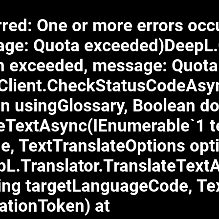
ed: One or more errors occur
age: Quota exceeded)DeepL.
een exceeded, message: Quot
pClient.CheckStatusCodeAs
n usingGlossary, Boolean d
teTextAsync(IEnumerable`1 t
e, TextTranslateOptions opt
pL.Translator.TranslateTextA
ng targetLanguageCode, Tex
ationToken) at