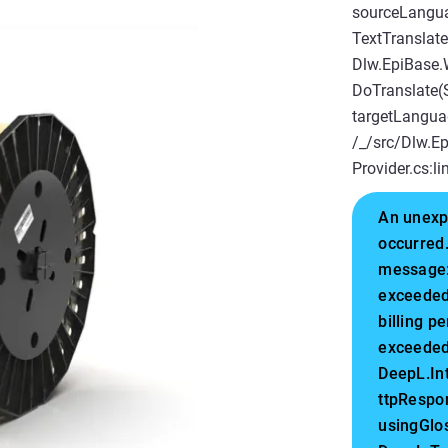
sourceLangua
TextTranslate
Dlw.EpiBase.
DoTranslate(S
targetLangua
/_/src/Dlw.E
Provider.cs:l
An unexp
occurred.
message:
exceeded
billing 
exceeded
DeepL.In
ttpRespo
usingGlo