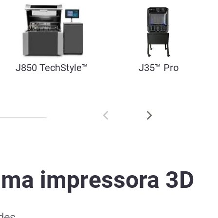
J850 TechStyle™
J35™ Pro
uma impressora 3D
des