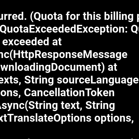
red. (Quota for this billing 
QuotaExceededException: Q
a exceeded at
ync(HttpResponseMessage
ownloadingDocument) at
exts, String sourceLanguag
ions, CancellationToken
sync(String text, String
tTranslateOptions options,