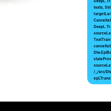
DeepL.Tr
texts, S
targetLa
Cancella
DeepL.Tra
sourceLa
TextTran
cancellat
Dlw.EpiB
slateProv
sourceLa
/_/src/D
epLTransl