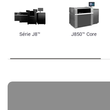
Série J8™
J850™ Core