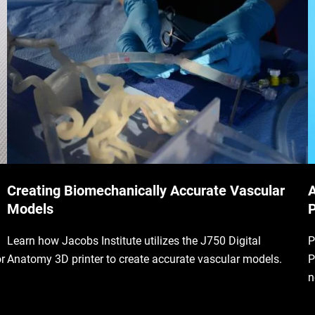
Creating Biomechanically Accurate Vascular
A
Models
P
Learn how Jacobs Institute utilizes the J750 Digital
P
r
Anatomy 3D printer to create accurate vascular models.
P
n