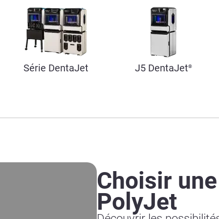
Série DentaJet
J5 DentaJet
®
Choisir un
PolyJet
Découvrir les possibilité