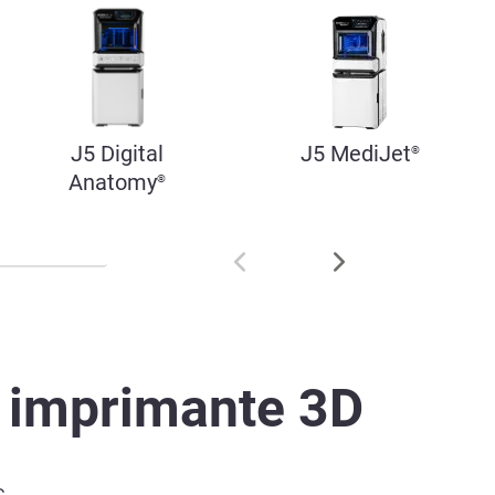
J5 Digital
J5 MediJet
®
Anatomy
®
e imprimante 3D
s