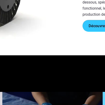
dessous, spéc
fonctionnel, l
production des
Découvre