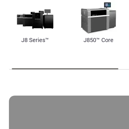
J8 Series™
J850™ Core