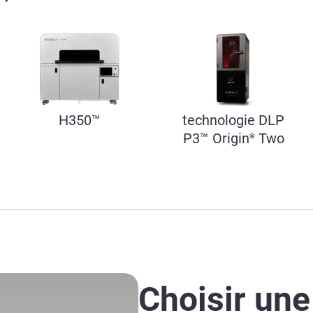
H350™
technologie DLP
P3™ Origin
Two
®
Choisir un