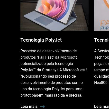
Tecnologia PolyJet
Tecnol
Processo de desenvolvimento de
A Servic
produtos "Fail Fast" da Microsoft
Technolo
potencializado pela tecnologia
peças e
PolyJet™ da Stratasys A Microsoft está
tempo m
revolucionando seu processo de
qualida
desenvolvimento de produtos com o
Neo800 
uso da tecnologia PolyJet para uma
prototipagem mais rápida e precisa.
Leia mais
Leia ma