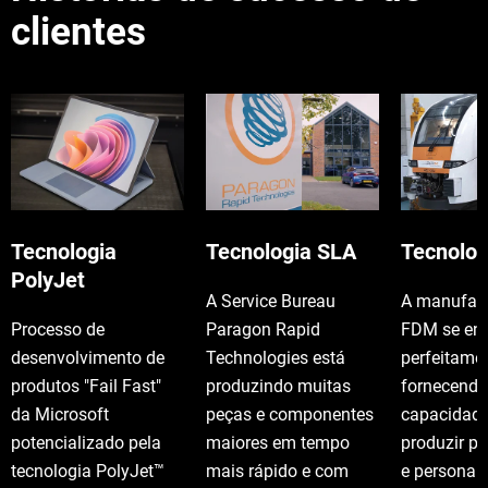
clientes
Tecnologia
Tecnologia SLA
Tecnolo
PolyJet
A Service Bureau
A manufatu
Processo de
Paragon Rapid
FDM se en
desenvolvimento de
Technologies está
perfeitamen
produtos "Fail Fast"
produzindo muitas
fornecendo
da Microsoft
peças e componentes
capacidade
potencializado pela
maiores em tempo
produzir p
tecnologia PolyJet™
mais rápido e com
e personal