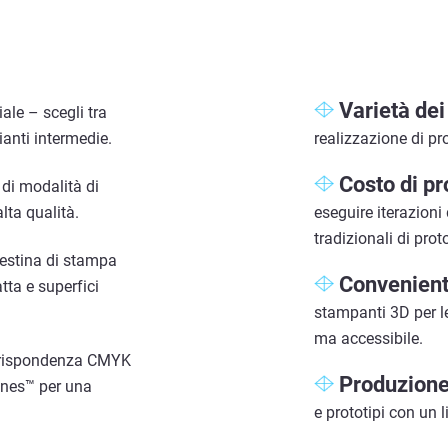
Varietà dei
le – scegli tra
rianti intermedie.
realizzazione di pr
Costo di pr
di modalità di
lta qualità.
eseguire iterazioni
tradizionali di prot
 testina di stampa
Convenien
tta e superfici
stampanti 3D per l
ma accessibile.
rispondenza CMYK
Produzione 
ones™ per una
e prototipi con un 