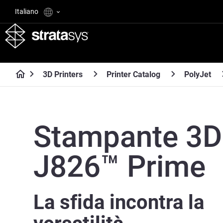
Italiano
3D Printers
Printer Catalog
PolyJet
Stampante 3D
J826™ Prime
La sfida incontra la