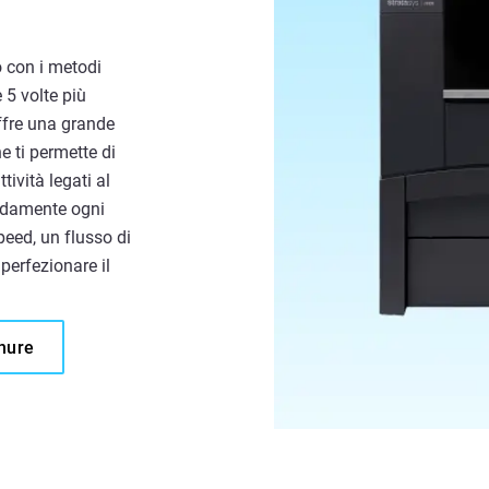
o con i metodi
 5 volte più
ffre una grande
e ti permette di
tività legati al
pidamente ogni
peed, un flusso di
perfezionare il
chure