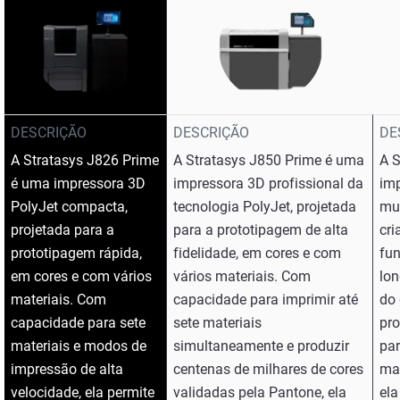
Veja mais
DESCRIÇÃO
DESCRIÇÃO
DE
Veja mais
A Stratasys J826 Prime
A Stratasys J850 Prime é uma
A 
é uma impressora 3D
impressora 3D profissional da
im
PolyJet compacta,
tecnologia PolyJet, projetada
mul
projetada para a
para a prototipagem de alta
cri
prototipagem rápida,
fidelidade, em cores e com
fun
em cores e com vários
vários materiais. Com
lon
materiais. Com
capacidade para imprimir até
do
capacidade para sete
sete materiais
pr
materiais e modos de
simultaneamente e produzir
par
impressão de alta
centenas de milhares de cores
mat
velocidade, ela permite
validadas pela Pantone, ela
ela