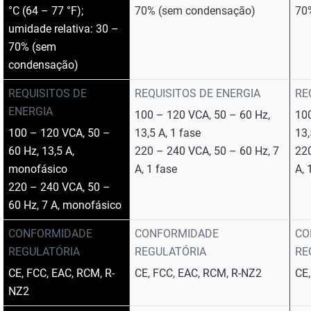
°C (64 – 77 °F);
70% (sem condensação)
70
umidade relativa: 30 –
70% (sem
condensação)
REQUISITOS DE
REQUISITOS DE ENERGIA
RE
ENERGIA
100 – 120 VCA, 50 – 60 Hz,
100
100 – 120 VCA, 50 –
13,5 A, 1 fase
13,
60 Hz, 13,5 A,
220 – 240 VCA, 50 – 60 Hz, 7
220
monofásico
A, 1 fase
A, 
220 – 240 VCA, 50 –
60 Hz, 7 A, monofásico
CONFORMIDADE
CONFORMIDADE
CO
REGULATÓRIA
REGULATÓRIA
RE
CE, FCC, EAC, RCM, R-
CE, FCC, EAC, RCM, R-NZ2
CE,
NZ2