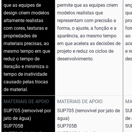
que as equipes de
permite que as equipes criem
eng
design criem modelos
modelos realistas que
qu
altamente realistas
representam com precisão a
pro
com cores, texturas e
forma, o ajuste, a função e a
for
propriedades de
aparência, ao mesmo tempo
ao
materiais precisas, ao
em que acelera as decisões de
ace
mesmo tempo em que
projeto e reduz os ciclos de
e r
reduz o tempo de
desenvolvimento.
de
iteração e minimiza o
tempo de inatividade
causado pelas trocas
de material.
MATERIAIS DE APOIO
MATERIAIS DE APOIO
MA
SUP705 (removível por
SUP705 (removível por jato de
SU
jato de água)
água)
de
SUP705B
SUP705B
SU