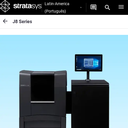
Latin-America
(Português)
J8 Series