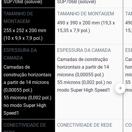
SUP706B (solúvel)
SUP706B (solúvel)
TAMANHO DE
TAMANHO DE MONTAGEM
TA
MONTAGEM
490 x 390 x 200 mm (19,3 x
490
255 x 252 x 200 mm
15,35 x 7,9 pol.)
15,
(10 x 9,9 x 7,9 pol.)
ESPESSURA DA
ESPESSURA DA CAMADA
ES
CAMADA
Camadas de construção
Ca
Camadas de
horizontais a partir de 14
hor
construção horizontais
mícrons (0,00055 pol.)
míc
a partir de 14 mícrons
55 mícrons (0,002 pol.) no
55 
(0,00055 pol.)
modo Super High Speed1
mo
55 mícrons (0,002 pol.)
no modo Super High
Speed1
CONECTIVIDADE DE
CONECTIVIDADE DE REDE
CO