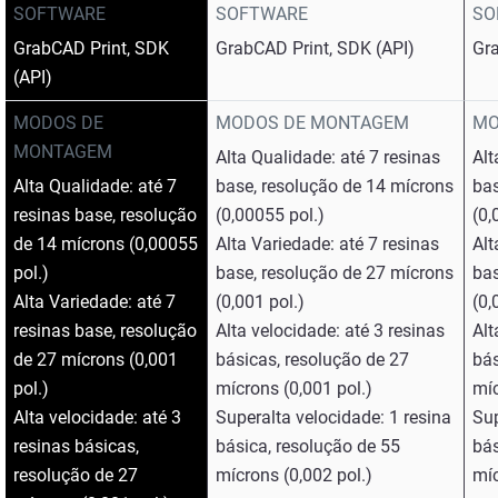
SOFTWARE
SOFTWARE
SO
GrabCAD Print, SDK
GrabCAD Print, SDK (API)
Gr
(API)
MODOS DE
MODOS DE MONTAGEM
MO
MONTAGEM
Alta Qualidade: até 7 resinas
Alt
Alta Qualidade: até 7
base, resolução de 14 mícrons
bas
resinas base, resolução
(0,00055 pol.)
(0,
de 14 mícrons (0,00055
Alta Variedade: até 7 resinas
Alt
pol.)
base, resolução de 27 mícrons
bas
Alta Variedade: até 7
(0,001 pol.)
(0,
resinas base, resolução
Alta velocidade: até 3 resinas
Alt
de 27 mícrons (0,001
básicas, resolução de 27
bás
pol.)
mícrons (0,001 pol.)
míc
Alta velocidade: até 3
Superalta velocidade: 1 resina
Sup
resinas básicas,
básica, resolução de 55
bás
resolução de 27
mícrons (0,002 pol.)
míc