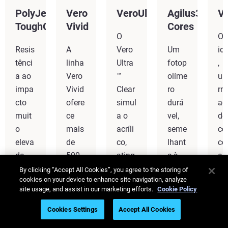
PolyJet
Vero
VeroUltra™Clear
Agilus30™
Ve
ToughONE™
Vivid
Cores
O
Op
Resis
A
Vero
Um
id
tênci
linha
Ultra
fotop
,
a ao
Vero
™
olíme
un
impa
Vivid
Clear
ro
rm
cto
ofere
simul
durá
ad
muit
ce
a o
vel,
de
o
mais
acríli
seme
cor
eleva
de
co,
lhant
co
da
500.
ating
e à
as
para
000
indo
borra
e
By clicking “Accept All Cookies”, you agree to the storing of
cookies on your device to enhance site navigation, analyze
ensai
cores
95%
cha,
nit
site usage, and assist in our marketing efforts.
Cookie Policy
os de
impr
da
capa
z
form
essio
trans
z de
su
Cookies Settings
Accept All Cookies
a,
nant
miss
supo
ior