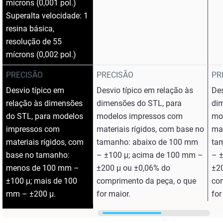
mícrons (0,001 pol.)
Superalta velocidade: 1
resina básica,
resolução de 55
mícrons (0,002 pol.)
PRECISÃO
PRECISÃO
PR
Desvio típico em
Desvio típico em relação às
Des
relação às dimensões
dimensões do STL, para
di
do STL, para modelos
modelos impressos com
mo
impressos com
materiais rígidos, com base no
mat
materiais rígidos, com
tamanho: abaixo de 100 mm
ta
base no tamanho:
– ±100 μ; acima de 100 mm –
– 
menos de 100 mm –
±200 μ ou ±0,06% do
±2
±100 μ; mais de 100
comprimento da peça, o que
co
mm – ±200 μ.
for maior.
for