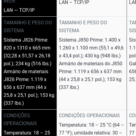
REDE
LAN – TCP/IP
LA
LAN — TCP/IP
TAMANHO E PESO DO
TAMANHO E PESO DO
TA
SISTEMA
SISTEMA
SI
Sistema J826 Prime:
Sistema J850 Prime: 1.400 x
Sis
820 x 1310 x 665 mm
1.260 x 1.100 mm (55,1 x 49,6
1.1
(32,28 x 51,57 x 26,18
x 43,4 pol.); 430 kg (948 lbs.)
pol
pol.); 234 kg (516 lbs.)
Armário de materiais do J850
Gab
Armário de materiais
Prime: 1.119 x 656 x 637 mm
656
J826 Prime: 1.119 x
(44 x 25,8 x 25,1 pol.); 153 kg
25,
656 x 637 mm (44 x
(337 lbs.)
25,8 x 25,1 pol.); 153 kg
(337 lbs.)
CONDIÇÕES
CONDIÇÕES OPERACIONAIS
CO
OPERACIONAIS
Temperatura: 18 – 25 °C (64 –
Tem
Temperatura: 18 – 25
77 °F); umidade relativa: 30 –
77 