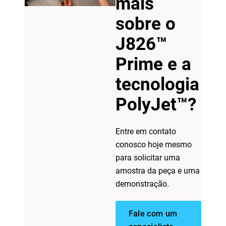
mais
sobre o
J826™
Prime e a
Veja mais
tecnologia
PolyJet™?
Veja mais
Entre em contato
conosco hoje mesmo
para solicitar uma
amostra da peça e uma
demonstração.
Fale com um