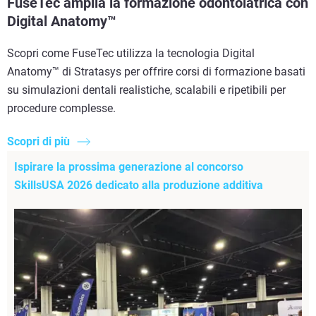
FuseTec amplia la formazione odontoiatrica con
Digital Anatomy™
Scopri come FuseTec utilizza la tecnologia Digital
Anatomy™ di Stratasys per offrire corsi di formazione basati
su simulazioni dentali realistiche, scalabili e ripetibili per
procedure complesse.
Scopri di più
Ispirare la prossima generazione al concorso
SkillsUSA 2026 dedicato alla produzione additiva