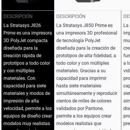
DESCRIPCIÓN
DESCRIPCIÓN
DE
Vea más
La Stratasys J826
La Stratasys J850 Prime es
La 
Prime es una impresora
una impresora 3D profesional
im
3D PolyJet compacta
de tecnología PolyJet
mul
diseñada para la
diseñada para la creación de
cre
creación rápida de
prototipos de alta fidelidad, a
fun
prototipos a todo color
todo color y con múltiples
a l
y con múltiples
materiales. Gracias a su
vid
materiales. Con
capacidad para imprimir
pro
capacidad para siete
hasta siete materiales
cap
materiales y modos de
simultáneamente y reproducir
sie
impresión de alta
cientos de miles de colores
sim
velocidad, permite a los
validados por Pantone,
dis
equipos de diseño crear
permite a los equipos crear
pro
modelos muy realistas
modelos realistas que
pre