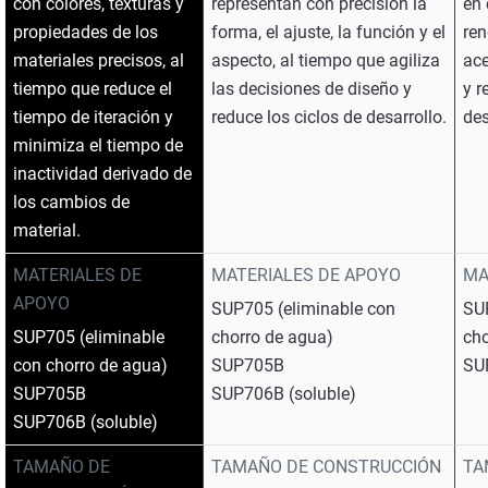
con colores, texturas y
representan con precisión la
en 
propiedades de los
forma, el ajuste, la función y el
ren
materiales precisos, al
aspecto, al tiempo que agiliza
ace
tiempo que reduce el
las decisiones de diseño y
y r
tiempo de iteración y
reduce los ciclos de desarrollo.
des
minimiza el tiempo de
inactividad derivado de
los cambios de
material.
MATERIALES DE
MATERIALES DE APOYO
MA
APOYO
SUP705 (eliminable con
SU
SUP705 (eliminable
chorro de agua)
cho
con chorro de agua)
SUP705B
SU
SUP705B
SUP706B (soluble)
SUP706B (soluble)
TAMAÑO DE
TAMAÑO DE CONSTRUCCIÓN
TA