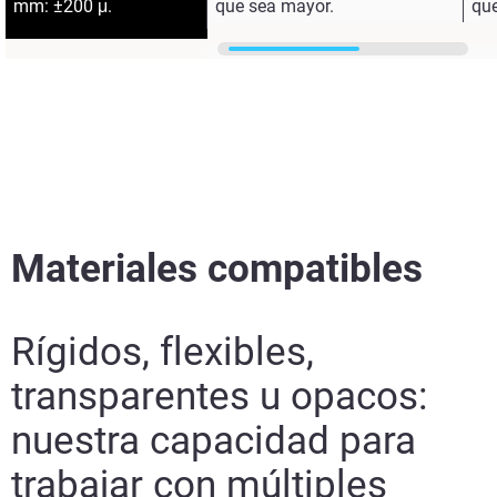
mm: ±200 μ.
que sea mayor.
qu
Materiales compatibles
Rígidos, flexibles,
transparentes u opacos:
nuestra capacidad para
trabajar con múltiples