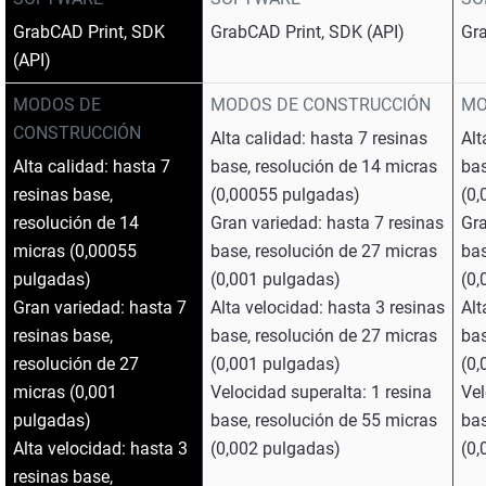
GrabCAD Print, SDK
GrabCAD Print, SDK (API)
Gr
(API)
MODOS DE
MODOS DE CONSTRUCCIÓN
MO
CONSTRUCCIÓN
Alta calidad: hasta 7 resinas
Alt
Alta calidad: hasta 7
base, resolución de 14 micras
bas
resinas base,
(0,00055 pulgadas)
(0
resolución de 14
Gran variedad: hasta 7 resinas
Gra
micras (0,00055
base, resolución de 27 micras
bas
pulgadas)
(0,001 pulgadas)
(0,
Gran variedad: hasta 7
Alta velocidad: hasta 3 resinas
Alt
resinas base,
base, resolución de 27 micras
bas
resolución de 27
(0,001 pulgadas)
(0,
micras (0,001
Velocidad superalta: 1 resina
Vel
pulgadas)
base, resolución de 55 micras
bas
Alta velocidad: hasta 3
(0,002 pulgadas)
(0,
resinas base,