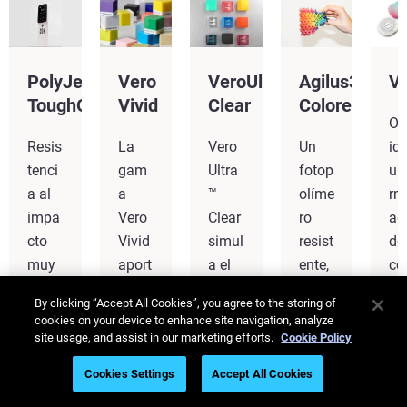
PolyJet
Vero
VeroUltra™
Agilus30™
Ve
ToughONE™
Vivid
Clear
Colores
Op
Resis
La
Vero
Un
id
tenci
gam
Ultra
fotop
un
a al
a
™
olíme
rm
impa
Vero
Clear
ro
ad
cto
Vivid
simul
resist
de
muy
aport
a el
ente,
col
eleva
a
acríli
simil
co
By clicking “Accept All Cookies”, you agree to the storing of
da
más
co,
ar al
as
cookies on your device to enhance site navigation, analyze
para
de
alcan
cauc
y
site usage, and assist in our marketing efforts.
Cookie Policy
ensa
500
zand
ho,
nit
Cookies Settings
Accept All Cookies
yos
000
o un
capa
z
de
color
95 %
z de
su