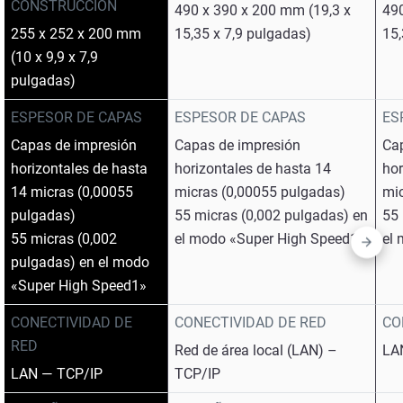
CONSTRUCCIÓN
490 x 390 x 200 mm (19,3 x
490
255 x 252 x 200 mm
15,35 x 7,9 pulgadas)
15,
(10 x 9,9 x 7,9
pulgadas)
ESPESOR DE CAPAS
ESPESOR DE CAPAS
ES
Capas de impresión
Capas de impresión
Ca
horizontales de hasta
horizontales de hasta 14
hor
14 micras (0,00055
micras (0,00055 pulgadas)
mi
pulgadas)
55 micras (0,002 pulgadas) en
55 
55 micras (0,002
el modo «Super High Speed1»
el
pulgadas) en el modo
«Super High Speed1»
CONECTIVIDAD DE
CONECTIVIDAD DE RED
CO
RED
Red de área local (LAN) –
LA
LAN — TCP/IP
TCP/IP