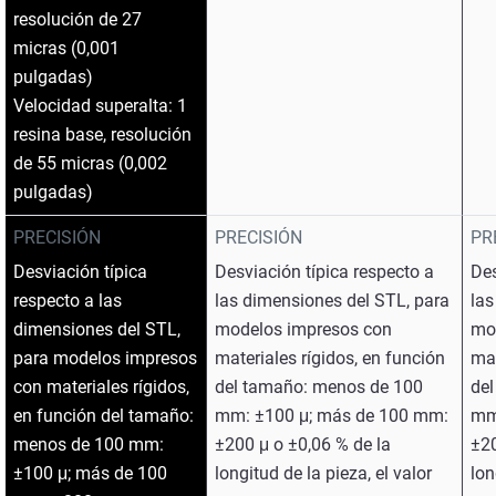
resolución de 27
micras (0,001
pulgadas)
Velocidad superalta: 1
resina base, resolución
de 55 micras (0,002
pulgadas)
PRECISIÓN
PRECISIÓN
PR
Desviación típica
Desviación típica respecto a
Des
respecto a las
las dimensiones del STL, para
las
dimensiones del STL,
modelos impresos con
mo
para modelos impresos
materiales rígidos, en función
mat
con materiales rígidos,
del tamaño: menos de 100
de
en función del tamaño:
mm: ±100 μ; más de 100 mm:
mm
menos de 100 mm:
±200 μ o ±0,06 % de la
±20
±100 μ; más de 100
longitud de la pieza, el valor
lon