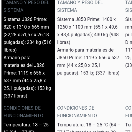
TAMAÑO Y PESO DEL
TAMAÑO Y PESO DEL
TA
SISTEMA
SISTEMA
SI
Sistema J826 Prime:
Sistema J850 Prime: 1400 x
Si
820 x 1310 x 665 mm
1260 x 1100 mm (55,1 x 49,6
mm 
(32,28 x 51,57 x 26,18
x 43,4 pulgadas); 430 kg (948
pul
pulgadas); 234 kg (516
libras)
Dim
libras)
Armario para materiales del
11
Armario para
J850 Prime: 1119 x 656 x 637
25,
materiales del J826
mm (44 x 25,8 x 25,1
(33
Prime: 1119 x 656 x
pulgadas); 153 kg (337 libras)
637 mm (44 x 25,8 x
25,1 pulgadas); 153 kg
(337 libras)
CONDICIONES DE
CONDICIONES DE
CO
FUNCIONAMIENTO
FUNCIONAMIENTO
FU
Temperatura: 18 – 25
Temperatura: 18 – 25 °C (64 –
Tem