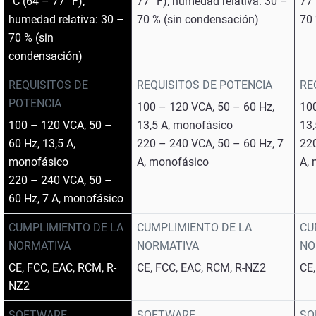
°C (64 – 77 °F);
77 °F); humedad relativa: 30 –
77 
humedad relativa: 30 –
70 % (sin condensación)
70 
70 % (sin
condensación)
REQUISITOS DE
REQUISITOS DE POTENCIA
RE
POTENCIA
100 – 120 VCA, 50 – 60 Hz,
100
100 – 120 VCA, 50 –
13,5 A, monofásico
13,
60 Hz, 13,5 A,
220 – 240 VCA, 50 – 60 Hz, 7
220
monofásico
A, monofásico
A,
220 – 240 VCA, 50 –
60 Hz, 7 A, monofásico
CUMPLIMIENTO DE LA
CUMPLIMIENTO DE LA
CU
NORMATIVA
NORMATIVA
NO
CE, FCC, EAC, RCM, R-
CE, FCC, EAC, RCM, R-NZ2
CE,
NZ2
SOFTWARE
SOFTWARE
SO