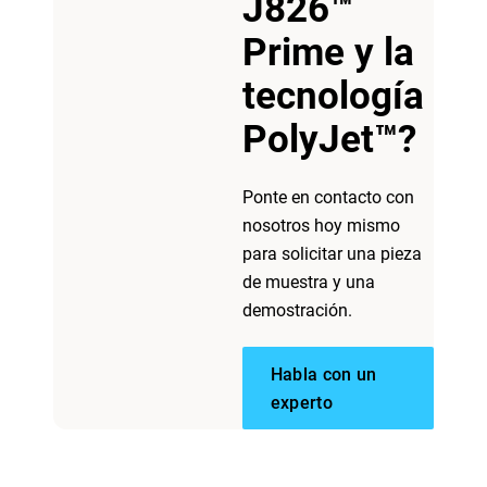
J826™
Prime y la
tecnología
Vea más
PolyJet™?
Ponte en contacto con
Vea más
nosotros hoy mismo
para solicitar una pieza
de muestra y una
demostración.
Habla con un
experto