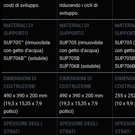
costi di sviluppo.
riducendo i cicli di
sviluppo.
MATERIALI DI
MATERIALI DI
MATERIAL
SUPPORTO
SUPPORTO
SUPPOR
SUP705™ (rimuovibile
SUP705 (rimuovibile
SUP705 (
con getto d'acqua)
con getto d'acqua)
con getto
SUP706B™ (solubile)
SUP705B
SUP705
SUP706B (solubile)
SUP706B 
DIMENSIONI DI
DIMENSIONI DI
DIMENSIO
COSTRUZIONE
COSTRUZIONE
COSTRU
490 x 390 x 200 mm
490 x 390 x 200 mm
255 x 25
(19,3 x 15,35 x 7,9
(19,3 x 15,35 x 7,9
(10 x 9,9 
pollici)
pollici)
SPESSORE DEGLI
SPESSORE DEGLI
SPESSOR
STRATI
STRATI
STRATI