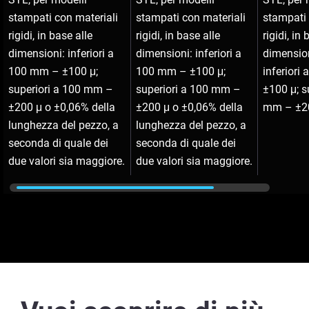
stampati con materiali
stampati con materiali
stampati 
rigidi, in base alle
rigidi, in base alle
rigidi, in
dimensioni: inferiori a
dimensioni: inferiori a
dimensio
100 mm – ±100 μ;
100 mm – ±100 μ;
inferiori
superiori a 100 mm –
superiori a 100 mm –
±100 μ; s
±200 μ o ±0,06% della
±200 μ o ±0,06% della
mm – ±20
lunghezza del pezzo, a
lunghezza del pezzo, a
seconda di quale dei
seconda di quale dei
due valori sia maggiore.
due valori sia maggiore.