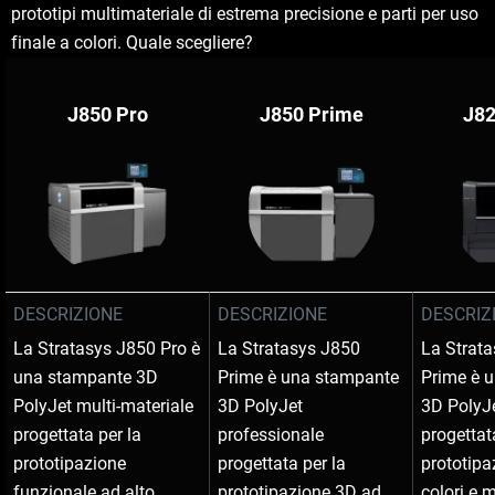
prototipi multimateriale di estrema precisione e parti per uso
finale a colori. Quale scegliere?
J850 Pro
J850 Prime
J82
Scopri di più
Scopri di più
DESCRIZIONE
DESCRIZIONE
DESCRIZ
La Stratasys J850 Pro è
La Stratasys J850
La Strat
Scopri di più
una stampante 3D
Prime è una stampante
Prime è 
PolyJet multi-materiale
3D PolyJet
3D PolyJ
progettata per la
professionale
progettat
prototipazione
progettata per la
prototipa
funzionale ad alto
prototipazione 3D ad
colori e m