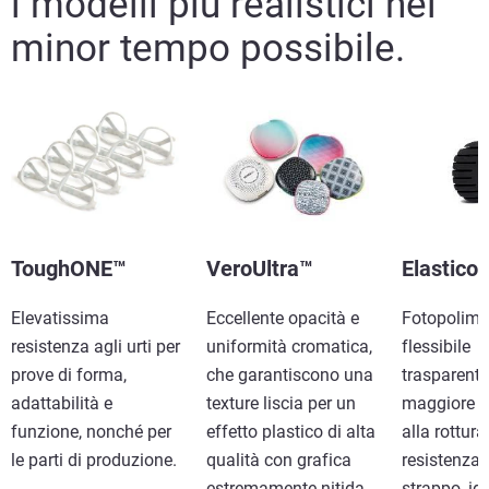
i modelli più realistici nel
minor tempo possibile.
ToughONE™
VeroUltra™
Elastico
Elevatissima
Eccellente opacità e
Fotopolime
resistenza agli urti per
uniformità cromatica,
flessibile
prove di forma,
che garantiscono una
trasparent
adattabilità e
texture liscia per un
maggiore r
funzione, nonché per
effetto plastico di alta
alla rottura
le parti di produzione.
qualità con grafica
resistenza 
estremamente nitida.
strappo, id