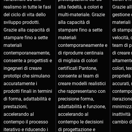
realismo in tutte le fasi
alta fedeltà, a colori e
Grazie al
del ciclo di vita dello
multi-materiale. Grazie
gestione 
sviluppo prodotti.
alla capacità di
materiali
Grazie alla capacità di
stampare fino a sette
di stampa
stampare fino a sette
materiali
velocità,
materiali
contemporaneamente e
team di p
contemporaneamente,
di riprodurre centinaia
di creare
consente a progettisti e
di migliaia di colori
altamente
ingegneri di creare
certificati Pantone,
colori, te
prototipi che simulano
consente ai team di
proprietà
accuratamente i
creare modelli realistici
accurati,
prodotti finali in termini
che rappresentano con
contempo 
di forma, adattabilità e
precisione forma,
iterazion
prestazioni,
adattabilità e funzione,
minimizza
accelerando al
accelerando al
inattività
contempo il processo
contempo le decisioni
cambio de
iterativo e riducendo i
di progettazione e