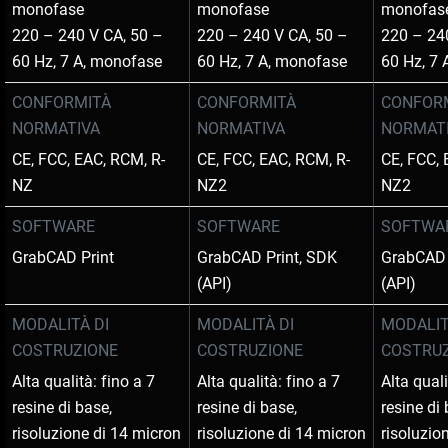
monofase
monofase
monofas
220 – 240 V CA, 50 –
220 – 240 V CA, 50 –
220 – 24
60 Hz, 7 A, monofase
60 Hz, 7 A, monofase
60 Hz, 7
CONFORMITÀ
CONFORMITÀ
CONFOR
NORMATIVA
NORMATIVA
NORMAT
CE, FCC, EAC, RCM, R-
CE, FCC, EAC, RCM, R-
CE, FCC, 
NZ
NZ2
NZ2
SOFTWARE
SOFTWARE
SOFTWA
GrabCAD Print
GrabCAD Print, SDK
GrabCAD 
(API)
(API)
MODALITÀ DI
MODALITÀ DI
MODALIT
COSTRUZIONE
COSTRUZIONE
COSTRU
Alta qualità: fino a 7
Alta qualità: fino a 7
Alta quali
resine di base,
resine di base,
resine di 
risoluzione di 14 micron
risoluzione di 14 micron
risoluzio