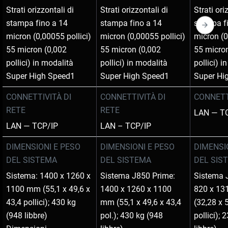
Strati orizzontali di
Strati orizzontali di
Strati ori
stampa fino a 14
stampa fino a 14
stampa f
micron (0,00055 pollici)
micron (0,00055 pollici)
micron (0
55 micron (0,002
55 micron (0,002
55 micro
pollici) in modalità
pollici) in modalità
pollici) i
Super High Speed1
Super High Speed1
Super Hi
CONNETTIVITÀ DI
CONNETTIVITÀ DI
CONNETT
RETE
RETE
LAN — T
LAN — TCP/IP
LAN – TCP/IP
DIMENSIONI E PESO
DIMENSIONI E PESO
DIMENSI
DEL SISTEMA
DEL SISTEMA
DEL SIS
Sistema: 1400 x 1260 x
Sistema J850 Prime:
Sistema 
1100 mm (55,1 x 49,6 x
1400 x 1260 x 1100
820 x 13
43,4 pollici); 430 kg
mm (55,1 x 49,6 x 43,4
(32,28 x 
(948 libbre)
pol.); 430 kg (948
pollici); 