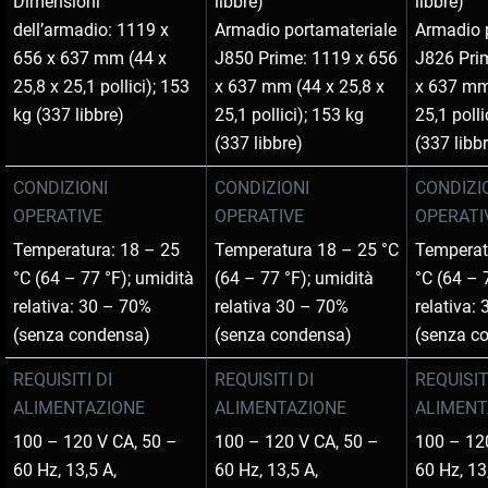
Dimensioni
libbre)
libbre)
dell’armadio: 1119 x
Armadio portamateriale
Armadio p
656 x 637 mm (44 x
J850 Prime: 1119 x 656
J826 Pri
25,8 x 25,1 pollici); 153
x 637 mm (44 x 25,8 x
x 637 mm
kg (337 libbre)
25,1 pollici); 153 kg
25,1 polli
(337 libbre)
(337 libb
CONDIZIONI
CONDIZIONI
CONDIZI
OPERATIVE
OPERATIVE
OPERATI
Temperatura: 18 – 25
Temperatura 18 – 25 °C
Temperat
°C (64 – 77 °F); umidità
(64 – 77 °F); umidità
°C (64 – 
relativa: 30 – 70%
relativa 30 – 70%
relativa:
(senza condensa)
(senza condensa)
(senza c
REQUISITI DI
REQUISITI DI
REQUISIT
ALIMENTAZIONE
ALIMENTAZIONE
ALIMENT
100 – 120 V CA, 50 –
100 – 120 V CA, 50 –
100 – 12
60 Hz, 13,5 A,
60 Hz, 13,5 A,
60 Hz, 13